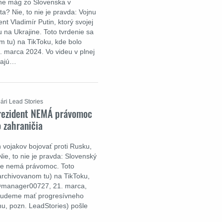
ine mág zo Slovenska v
a? Nie, to nie je pravda: Vojnu
nt Vladimír Putin, ktorý svojej
u na Ukrajine. Toto tvrdenie sa
m tu) na TikToku, kde bolo
 marca 2024. Vo videu v plnej
ínajú…
ári Lead Stories
prezident NEMÁ právomoc
o zahraničia
 vojakov bojovať proti Rusku,
ie, to nie je pravda: Slovenský
tie nemá právomoc. Toto
(archivovanom tu) na TikToku,
@manager00727, 21. marca,
 budeme mať progresívneho
nu, pozn. LeadStories) pošle