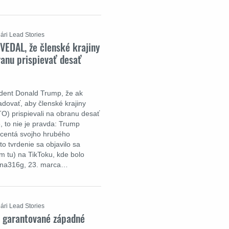
ári Lead Stories
EDAL, že členské krajiny
anu prispievať desať
ident Donald Trump, že ak
dovať, aby členské krajiny
TO) prispievali na obranu desať
, to nie je pravda: Trump
ercentá svojho hrubého
 tvrdenie sa objavilo sa
m tu) na TikToku, kde bolo
ina316g, 23. marca…
ári Lead Stories
 garantované západné