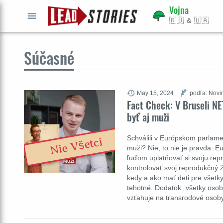
Vojna
🇷🇺 & 🇺🇦
GO
ÍSŤ
Súčasné
May 15, 2024
podľa: Novi
Fact Check: V Bruseli N
byť aj muži
Schválili v Európskom parlame
Nie Všetci
muži? Nie, to nie je pravda: 
ľuďom uplatňovať si svoju re
kontrolovať svoj reprodukčný ž
kedy a ako mať deti pre všetk
tehotné. Dodatok „všetky osob
vzťahuje na transrodové osob