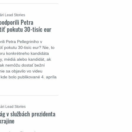
ári Lead Stories
podporili Petra
iť pokutu 30-tisíc eur
ili Petra Pellegriniho v
ť pokutu 30-tisíc eur? Nie, to
poru konkrétneho kandidáta
ny, médiá alebo kandidát, ak
šak nemôžu dostať bežní
ie sa objavilo vo videu
kde bolo publikované 4. apríla
ári Lead Stories
ág v službách prezidenta
rajine