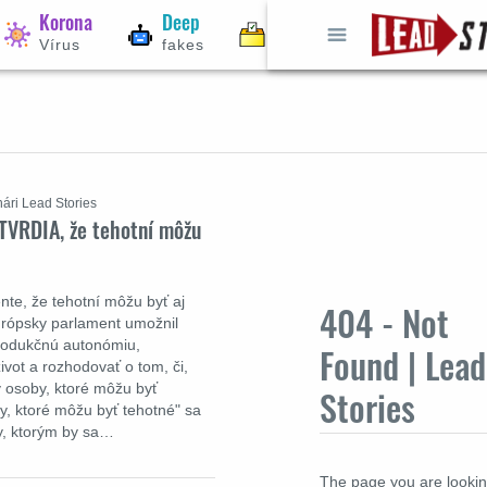
Korona
Deep
Voľby
Vírus
fakes
2024
nári Lead Stories
ETVRDIA, že tehotní môžu
nte, že tehotní môžu byť aj
404 - Not
Európsky parlament umožnil
produkčnú autonómiu,
Found | Lead
ivot a rozhodovať o tom, či,
y osoby, ktoré môžu byť
Stories
y, ktoré môžu byť tehotné" sa
y, ktorým by sa…
The page you are looki