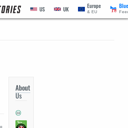
Europe
Blu
US
UK
ÍSŤ
& EU
Fee
About
Us
ng