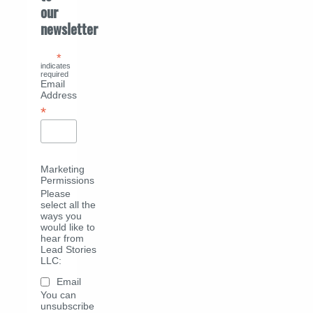
our
newsletter
*
indicates
required
Email
Address
*
Marketing
Permissions
Please
select all the
ways you
would like to
hear from
Lead Stories
LLC:
Email
You can
unsubscribe