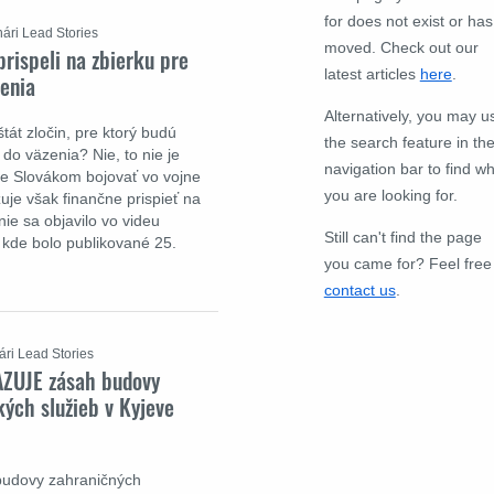
for does not exist or has
nári Lead Stories
moved. Check out our
prispeli na zbierku pre
latest articles
here
.
enia
Alternatively, you may u
tát zločin, pre ktorý budú
the search feature in th
, do väzenia? Nie, to nie je
navigation bar to find w
je Slovákom bojovať vo vojne
you are looking for.
uje však finančne prispieť na
nie sa objavilo vo videu
Still can't find the page
 kde bolo publikované 25.
you came for? Feel free
contact us
.
ári Lead Stories
AZUJE zásah budovy
ých služieb v Kyjeve
budovy zahraničných