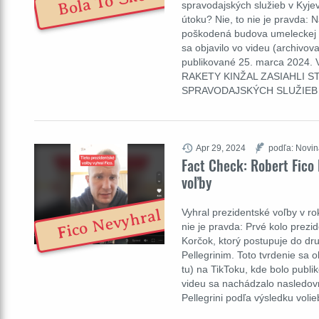
Bola To Škola
spravodajských služieb v Kyj
útoku? Nie, to nie je pravda: 
poškodená budova umeleckej šk
sa objavilo vo videu (archivov
publikované 25. marca 2024. Vo
RAKETY KINŽAL ZASIAHLI 
SPRAVODAJSKÝCH SLUŽIEB
Apr 29, 2024
podľa: Novin
Fact Check: Robert Fico
voľby
Fico Nevyhral
Vyhral prezidentské voľby v ro
nie je pravda: Prvé kolo prezi
Korčok, ktorý postupuje do dr
Pellegrinim. Toto tvrdenie sa 
tu) na TikToku, kde bolo publ
videu sa nachádzalo nasledovn
Pellegrini podľa výsledku vol