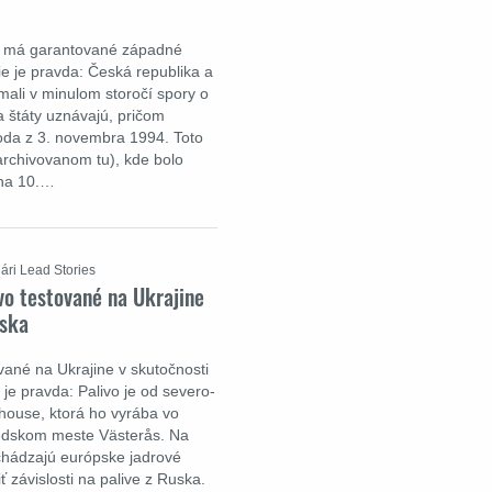
ka má garantované západné
ie je pravda: Česká republika a
ali v minulom storočí spory o
ba štáty uznávajú, pričom
oda z 3. novembra 1994. Toto
(archivovanom tu), kde bolo
na 10.…
ári Lead Stories
vo testované na Ukrajine
uska
vané na Ukrajine v skutočnosti
 je pravda: Palivo je od severo-
house, ktorá ho vyrába vo
védskom meste Västerås. Na
chádzajú európske jadrové
ť závislosti na palive z Ruska.