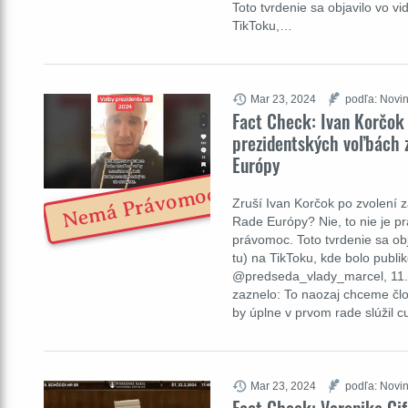
Toto tvrdenie sa objavilo vo v
TikToku,…
Mar 23, 2024
podľa: Novin
Fact Check: Ivan Korčok
prezidentských voľbách z
Európy
Nemá Právomoc
Zruší Ivan Korčok po zvolení z
Rade Európy? Nie, to nie je p
právomoc. Toto tvrdenie sa ob
tu) na TikToku, kde bolo publ
@predseda_vlady_marcel, 11.
zaznelo: To naozaj chceme člo
by úplne v prvom rade slúžil
Mar 23, 2024
podľa: Novin