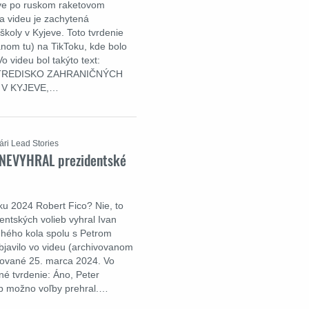
eve po ruskom raketovom
Na videu je zachytená
oly v Kyjeve. Toto tvrdenie
anom tu) na TikToku, kde bolo
 videu bol takýto text:
STREDISKO ZAHRANIČNÝCH
 V KYJEVE,…
ári Lead Stories
 NEVYHRAL prezidentské
ku 2024 Robert Fico? Nie, to
dentských volieb vyhral Ivan
uhého kola spolu s Petrom
objavilo vo videu (archivovanom
ikované 25. marca 2024. Vo
é tvrdenie: Áno, Peter
ieb možno voľby prehral.…