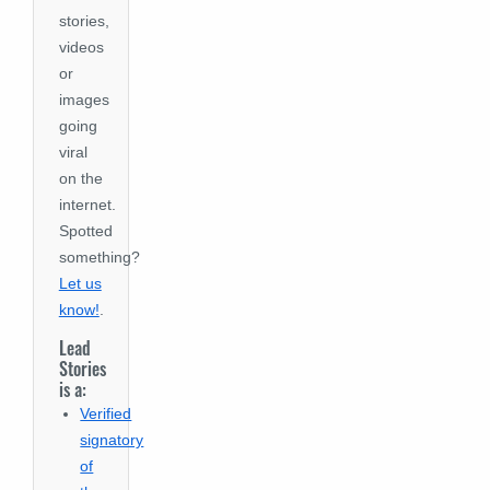
stories,
videos
or
images
going
viral
on the
internet.
Spotted
something?
Let us
know!
.
Lead
Stories
is a:
Verified
signatory
of