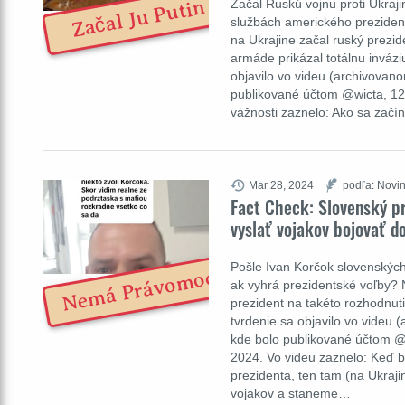
Začal Ju Putin
Začal Ruskú vojnu proti Ukraj
službách amerického prezident
na Ukrajine začal ruský prezide
armáde prikázal totálnu invázi
objavilo vo videu (archivovano
publikované účtom @wicta, 12.
vážnosti zaznelo: Ako sa zač
Mar 28, 2024
podľa: Novin
Fact Check: Slovenský 
vyslať vojakov bojovať d
Pošle Ivan Korčok slovenských
Nemá Právomoc
ak vyhrá prezidentské voľby? N
prezident na takéto rozhodnu
tvrdenie sa objavilo vo videu 
kde bolo publikované účtom 
2024. Vo videu zaznelo: Keď
prezidenta, ten tam (na Ukraji
vojakov a staneme…