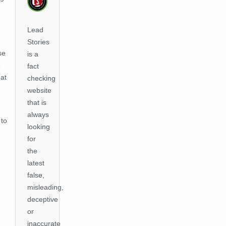
Lead
Stories
se
is a
e
fact
hat
checking
website
that is
always
 to
looking
for
the
latest
false,
misleading,
deceptive
or
inaccurate