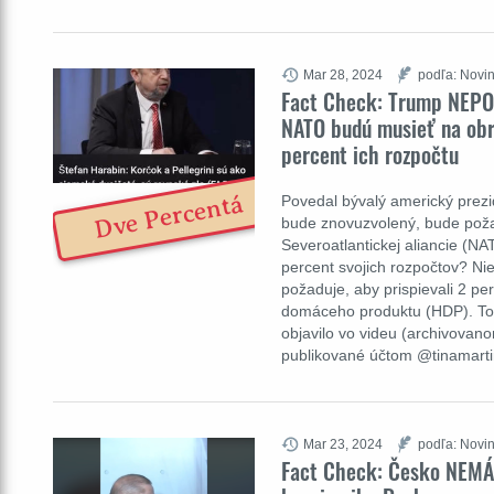
Mar 28, 2024
podľa: Novin
Fact Check: Trump NEPOV
NATO budú musieť na obr
percent ich rozpočtu
Dve Percentá
Povedal bývalý americký prez
bude znovuzvolený, bude poža
Severoatlantickej aliancie (NA
percent svojich rozpočtov? Nie
požaduje, aby prispievali 2 p
domáceho produktu (HDP). Toto
objavilo vo videu (archivovano
publikované účtom @tinamart
Mar 23, 2024
podľa: Novin
Fact Check: Česko NEMÁ