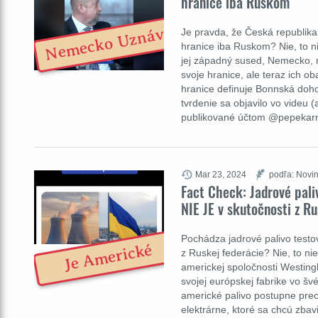
hranice iba Ruskom
Nemecko Uznáva
Je pravda, že Česká republi
hranice iba Ruskom? Nie, to n
jej západný sused, Nemecko, m
svoje hranice, ale teraz ich o
hranice definuje Bonnská doh
tvrdenie sa objavilo vo videu 
publikované účtom @pepekar
Mar 23, 2024
podľa: Novin
Fact Check: Jadrové pali
NIE JE v skutočnosti z R
Pochádza jadrové palivo testo
Je Americké
z Ruskej federácie? Nie, to nie
americkej spoločnosti Westing
svojej európskej fabrike vo š
americké palivo postupne pre
elektrárne, ktoré sa chcú zbavi