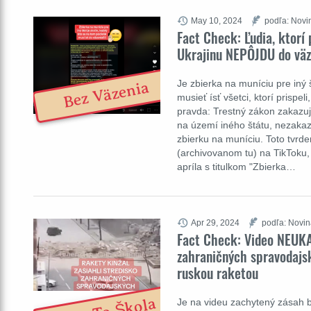
May 10, 2024
podľa: Novi
Fact Check: Ľudia, ktorí 
Ukrajinu NEPÔJDU do väz
Je zbierka na muníciu pre iný š
Bez Väzenia
musieť ísť všetci, ktorí prispeli
pravda: Trestný zákon zakazu
na území iného štátu, nezakaz
zbierku na muníciu. Toto tvrde
(archivovanom tu) na TikToku,
apríla s titulkom "Zbierka…
Apr 29, 2024
podľa: Novin
Fact Check: Video NEUK
zahraničných spravodajsk
ruskou raketou
Je na videu zachytený zásah 