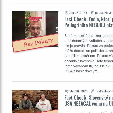
Apr 26, 2024
podľa: Novin
Fact Check: Ľudia, ktorí 
Pellegriniho NEBUDÚ plat
Budú musieť ľudia, ktorí podpor
Bez Pokuty
prezidentských voľbách, zaplati
nie je pravda: Pokutu za pod
môžu dostať len politické stra
porušili moratórium. Pokutu v
občania Slovenska. Toto tvrden
(archivovanom tu) na TikToku, 
2024 s nasledovným…
Mar 28, 2024
podľa: Novin
Fact Check: Slovenský m
USA NEZAČAL vojnu na Uk