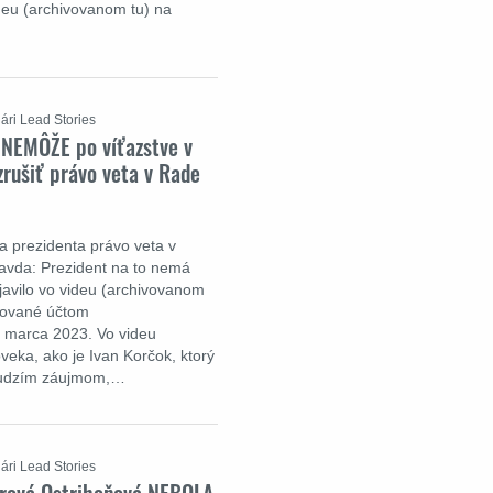
ideu (archivovanom tu) na
ári Lead Stories
 NEMÔŽE po víťazstve v
rušiť právo veta v Rade
a prezidenta právo veta v
ravda: Prezident na to nemá
javilo vo videu (archivovanom
ikované účtom
 marca 2023. Vo videu
veka, ako je Ivan Korčok, ktorý
 cudzím záujmom,…
ári Lead Stories