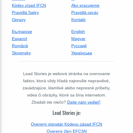
Kódex zísad IFCN
Ako pracujeme
Pravidlá Satiry
Pravidlá opráv
Opravy
Kontakt
Български
English
Espanol
Magyar
Română
Русский
Slovensky
Українська
Lead Stories je webová stránka na overovanie
faktov, ktorá vždy hľadá najnovšie nepravdivé,
zavádzajúce, klamlivé alebo nepresné príbehy,
videá či obrázky, ktoré sa šíria internetom.
Zbadali ste niečo?
Dajte nám vedieť!
.
Lead Stories je:
Overený signatár Kódexu zásad IFCN
Overený člen EFCSN