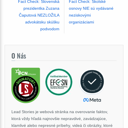
Fact Check: Slovenská
Fact Check: Školské
prezidentka Zuzana
osnovy NIE sú vydávané
Čaputová NEZLOŽILA
neziskovými
advokátsku skúšku
organizáciami
podvodom
O
Nás
Lead Stories je webová stránka na overovanie faktov,
ktorá vždy hľadá najnovšie nepravdivé, zavádzajúce,
klamlivé alebo nepresné príbehy, videá či obrázky, ktoré