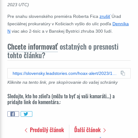
2023 UTC)
Pre snahu slovenského premiéra Roberta Fica
zrušiť
Úrad
špeciálnej prokuratúry v Košiciach vyšlo do ulíc podľa
Denníka
N
viac ako 2-tisíc a v Banskej Bystrici zhruba 300 ľudí.
Chcete informovať
ostatných o presnosti
tohto článku?
https://slovensky.leadstories.com/hoax-alert/2023/12/fact-check-nie-je-pravda-ze-na-protivladne-protesty-do-kosic-a-banskej-bystrice-nikto-neprisiel.html
Kliknite na tento link, pre skopírovanie do vašej schránky
Sledujte, kto ho zdieľa (môžu to byť aj vaši kamaráti…) a
pridajte link do komentára.:
Predošlý článok
Ďalší článok