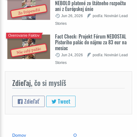
NEBOLO platené zo štátneho rozpočtu
ani z Európskej únie
Zo štipendií
Jun 26, 2026
podľa: Novinári Lead
Stories
Fact Check: Projekt Fórum NEDOSTAL
Overovanie Faktov
Pistoriho palác do nájmu za 83 eur na
mesiac
Nie celý palác
Jun 24, 2026
podľa: Novinári Lead
Stories
Zdieľaj,
čo si myslíš
Zdieľať
Tweet
Domov
O