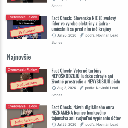
Stories
Fact Check: Slovensko NIE JE svetový
Overovanie Faktov
líder vo vyrobe elektriny z jadra -
umiestnili sa pred ním iné krajiny
Prehnané
Jul 20, 2026
podľa: Novinári Lead
Stories
Najnovšie
Fact Check: Veterné turbíny
Overovanie Faktov
NEPOŠKODZUJÚ ľudské zdravie ani
životné prostredie a NEVYSUŠUJÚ pôdu
Nedokázané
Aug 3, 2026
podľa: Novinári Lead
Stories
Fact Check: Návrh digitálneho eura
Overovanie Faktov
NEZNAMENÁ koniec bankového
tajomstva ani svojvoľné vypínanie účtov
Nebude koniec
Jul 29, 2026
podľa: Novinári Lead