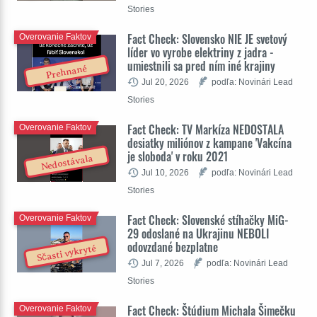
Stories
Fact Check: Slovensko NIE JE svetový
Overovanie Faktov
líder vo vyrobe elektriny z jadra -
umiestnili sa pred ním iné krajiny
Prehnané
Jul 20, 2026
podľa: Novinári Lead
Stories
Fact Check: TV Markíza NEDOSTALA
Overovanie Faktov
desiatky miliónov z kampane 'Vakcína
je sloboda' v roku 2021
Nedostávala
Jul 10, 2026
podľa: Novinári Lead
Stories
Fact Check: Slovenské stíhačky MiG-
Overovanie Faktov
29 odoslané na Ukrajinu NEBOLI
odovzdané bezplatne
Sčasti vykryté
Jul 7, 2026
podľa: Novinári Lead
Stories
Fact Check: Štúdium Michala Šimečku
Overovanie Faktov