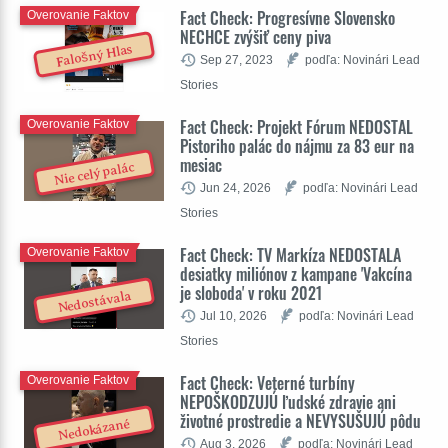
Fact Check: Progresívne Slovensko
Overovanie Faktov
NECHCE zvýšiť ceny piva
Falošný Hlas
Sep 27, 2023
podľa: Novinári Lead
Stories
Fact Check: Projekt Fórum NEDOSTAL
Overovanie Faktov
Pistoriho palác do nájmu za 83 eur na
mesiac
Nie celý palác
Jun 24, 2026
podľa: Novinári Lead
Stories
Fact Check: TV Markíza NEDOSTALA
Overovanie Faktov
desiatky miliónov z kampane 'Vakcína
je sloboda' v roku 2021
Nedostávala
Jul 10, 2026
podľa: Novinári Lead
Stories
Fact Check: Veterné turbíny
Overovanie Faktov
NEPOŠKODZUJÚ ľudské zdravie ani
životné prostredie a NEVYSUŠUJÚ pôdu
Nedokázané
Aug 3, 2026
podľa: Novinári Lead