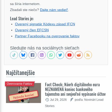
sa šíria internetom.
Zbadali ste niečo?
Dajte nám vedieť!
.
Lead Stories je:
Overený signatár Kódexu zásad IFCN
Overený člen EFCSN
Partner Facebooku na overovanie faktov
Sledujte nás na sociálnych sieťach
Najčítanejšie
Fact Check: Návrh digitálneho eura
Overovanie Faktov
NEZNAMENÁ koniec bankového
tajomstva ani svojvoľné vypínanie účtov
Nebude koniec
Jul 29, 2026
podľa: Novinári Lead
Stories