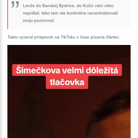
Lenže do Banskej Bystrice, do Košíc vám nikto
neprišiel, lebo tam ste konkrétne necentralizovali
svoju pozornosť.
Takto vyzeral príspevok na TikToku v čase písania článku: