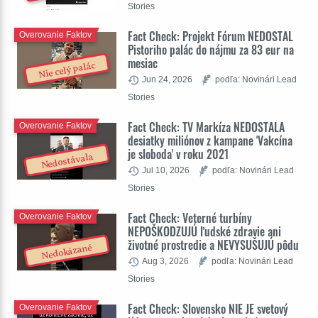
Stories
Fact Check: Projekt Fórum NEDOSTAL
Overovanie Faktov
Pistoriho palác do nájmu za 83 eur na
mesiac
Nie celý palác
Jun 24, 2026
podľa: Novinári Lead
Stories
Fact Check: TV Markíza NEDOSTALA
Overovanie Faktov
desiatky miliónov z kampane 'Vakcína
je sloboda' v roku 2021
Nedostávala
Jul 10, 2026
podľa: Novinári Lead
Stories
Fact Check: Veterné turbíny
Overovanie Faktov
NEPOŠKODZUJÚ ľudské zdravie ani
životné prostredie a NEVYSUŠUJÚ pôdu
Nedokázané
Aug 3, 2026
podľa: Novinári Lead
Stories
Fact Check: Slovensko NIE JE svetový
Overovanie Faktov