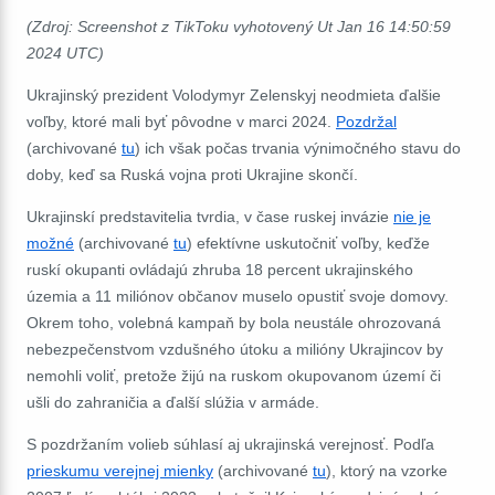
(Zdroj: Screenshot z TikToku vyhotovený Ut Jan 16 14:50:59
2024 UTC)
Ukrajinský prezident Volodymyr Zelenskyj neodmieta ďalšie
voľby, ktoré mali byť pôvodne v marci 2024.
Pozdržal
(archivované
tu
) ich však počas trvania výnimočného stavu do
doby, keď sa Ruská vojna proti Ukrajine skončí.
Ukrajinskí predstavitelia tvrdia, v čase ruskej invázie
nie je
možné
(archivované
tu
) efektívne uskutočniť voľby, keďže
ruskí okupanti ovládajú zhruba 18 percent ukrajinského
územia a 11 miliónov občanov muselo opustiť svoje domovy.
Okrem toho, volebná kampaň by bola neustále ohrozovaná
nebezpečenstvom vzdušného útoku a milióny Ukrajincov by
nemohli voliť, pretože žijú na ruskom okupovanom území či
ušli do zahraničia a ďalší slúžia v armáde.
S pozdržaním volieb súhlasí aj ukrajinská verejnosť. Podľa
prieskumu verejnej mienky
(archivované
tu
), ktorý na vzorke