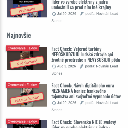
líder vo vyrobe elektriny z jadra -
umiestnili sa pred ním iné krajiny
Prehnané
Jul 20, 2026
podľa: Novinári Lead
Stories
Najnovšie
Fact Check: Veterné turbíny
Overovanie Faktov
NEPOŠKODZUJÚ ľudské zdravie ani
životné prostredie a NEVYSUŠUJÚ pôdu
Nedokázané
Aug 3, 2026
podľa: Novinári Lead
Stories
Fact Check: Návrh digitálneho eura
Overovanie Faktov
NEZNAMENÁ koniec bankového
tajomstva ani svojvoľné vypínanie účtov
Nebude koniec
Jul 29, 2026
podľa: Novinári Lead
Stories
Fact Check: Slovensko NIE JE svetový
Overovanie Faktov
líder vo vyrobe elektriny z jadra -