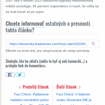
2007 ľudí v októbri 2023 uskutočnil Kyjevský medzinárodný
inštitút sociológie, 81 percent respondetov si myslí, že voľby by
sa mali konať až po vojne.
Chcete informovať
ostatných o presnosti
tohto článku?
https://slovensky.leadstories.com/hoax-alert/2024/01/fact-check-zelenskyj-neodmieta-konanie-dalsich-prezidentskych-volieb-na-ukrajine.html
Kliknite na tento link, pre skopírovanie do vašej schránky
Sledujte, kto ho zdieľa (môžu to byť aj vaši kamaráti…) a
pridajte link do komentára.:
Predošlý článok
Ďalší článok
Fact Check: Pytliačenie
Fact Check: V štátnom
riaditeľa národného parku
znaku Slovenska NIE je