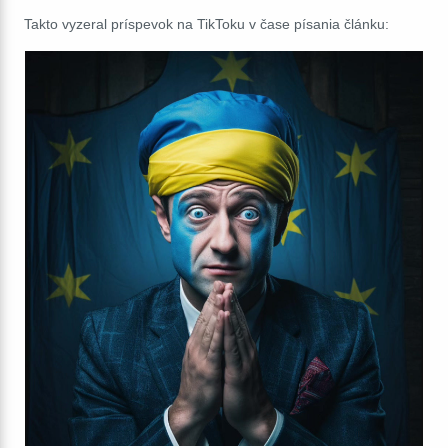
Takto vyzeral príspevok na TikToku v čase písania článku: