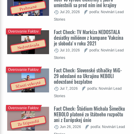
umiestnili sa pred ním iné krajiny
Prehnané
Jul 20, 2026
podľa: Novinári Lead
Stories
Fact Check: TV Markíza NEDOSTALA
Overovanie Faktov
desiatky miliónov z kampane 'Vakcína
je sloboda' v roku 2021
Nedostávala
Jul 10, 2026
podľa: Novinári Lead
Stories
Fact Check: Slovenské stíhačky MiG-
Overovanie Faktov
29 odoslané na Ukrajinu NEBOLI
odovzdané bezplatne
Sčasti vykryté
Jul 7, 2026
podľa: Novinári Lead
Stories
Fact Check: Štúdium Michala Šimečku
Overovanie Faktov
NEBOLO platené zo štátneho rozpočtu
ani z Európskej únie
Zo štipendií
Jun 26, 2026
podľa: Novinári Lead