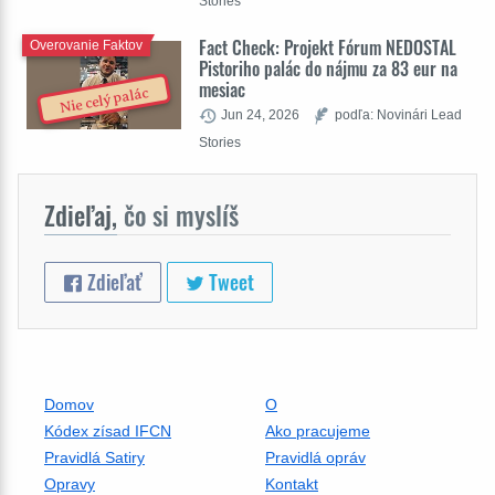
Stories
Fact Check: Projekt Fórum NEDOSTAL
Overovanie Faktov
Pistoriho palác do nájmu za 83 eur na
mesiac
Nie celý palác
Jun 24, 2026
podľa: Novinári Lead
Stories
Zdieľaj,
čo si myslíš
Zdieľať
Tweet
Domov
O
Kódex zísad IFCN
Ako pracujeme
Pravidlá Satiry
Pravidlá opráv
Opravy
Kontakt