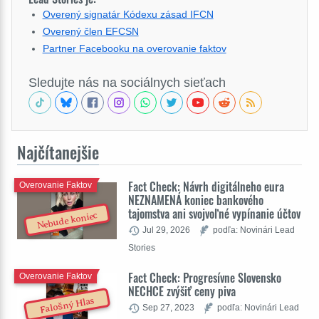
Overený signatár Kódexu zásad IFCN
Overený člen EFCSN
Partner Facebooku na overovanie faktov
Sledujte nás na sociálnych sieťach
Najčítanejšie
Fact Check: Návrh digitálneho eura
Overovanie Faktov
NEZNAMENÁ koniec bankového
tajomstva ani svojvoľné vypínanie účtov
Nebude koniec
Jul 29, 2026
podľa: Novinári Lead
Stories
Fact Check: Progresívne Slovensko
Overovanie Faktov
NECHCE zvýšiť ceny piva
Falošný Hlas
Sep 27, 2023
podľa: Novinári Lead