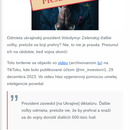
Odmieta ukrajinský prezident Volodymyr Zelenskyj ďalšie
voľby, pretože sa bojí prehry? Nie, to nie je pravda: Presunul
ich na obdobie, keď vojna skončí.
Toto tvrdenie sa objavilo vo
videu
(archivovanom
tu
) na
TikToku, kde bolo publikované účtom @mr_investorn1, 29.
decembra 2023. Vo videu hlas vygenerový pomocou umelej
inteligencie povedal:
Prezident zaviedol [na Ukrajine] diktatúru. Ďalšie
voľby odmieta, pretože vie, že by prehral a snaží
sa do vojny donútiť ďalších 500-tisíc ľudí.