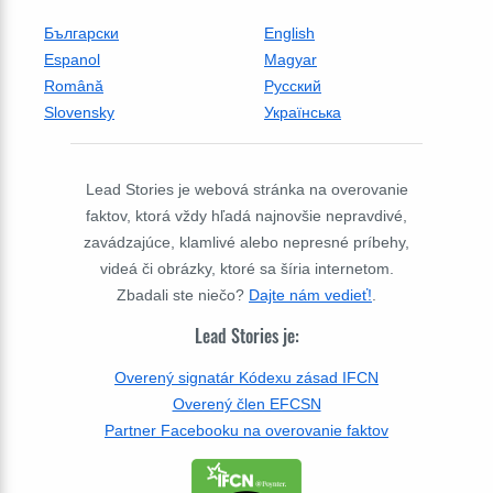
Български
English
Espanol
Magyar
Română
Русский
Slovensky
Українська
Lead Stories je webová stránka na overovanie
faktov, ktorá vždy hľadá najnovšie nepravdivé,
zavádzajúce, klamlivé alebo nepresné príbehy,
videá či obrázky, ktoré sa šíria internetom.
Zbadali ste niečo?
Dajte nám vedieť!
.
Lead Stories je:
Overený signatár Kódexu zásad IFCN
Overený člen EFCSN
Partner Facebooku na overovanie faktov