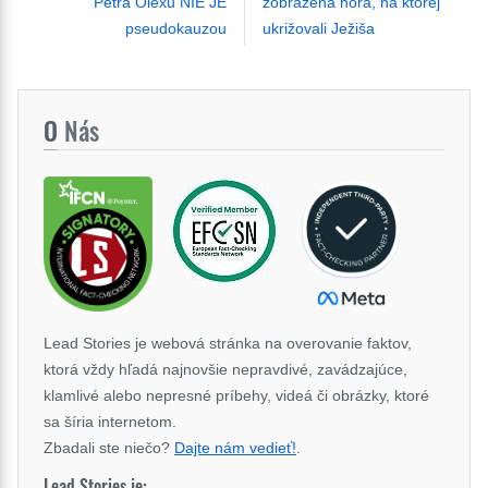
Petra Olexu NIE JE
zobrazená hora, na ktorej
pseudokauzou
ukrižovali Ježiša
O
Nás
Lead Stories je webová stránka na overovanie faktov,
ktorá vždy hľadá najnovšie nepravdivé, zavádzajúce,
klamlivé alebo nepresné príbehy, videá či obrázky, ktoré
sa šíria internetom.
Zbadali ste niečo?
Dajte nám vedieť!
.
Lead Stories je: