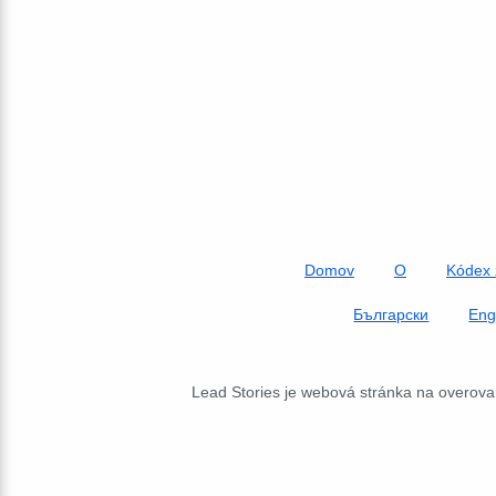
Domov
O
Kódex 
Български
Eng
Lead Stories je webová stránka na overovan