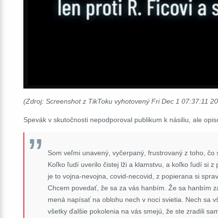
(Zdroj: Screenshot z TikToku vyhotovený Fri Dec 1 07:37:11 
Spevák v skutočnosti nepodporoval publikum k násiliu, ale opisova
Som veľmi unavený, vyčerpaný, frustrovaný z toho, čo sa
Koľko ľudí uverilo čistej lži a klamstvu, a koľko ľudí s
je to vojna-nevojna, covid-necovid, z popierana si spra
Chcem povedať, že sa za vás hanbím. Že sa hanbím za
mená napísať na oblohu nech v noci svietia. Nech sa v
všetky ďalšie pokolenia na vás smejú, že ste zradili sa