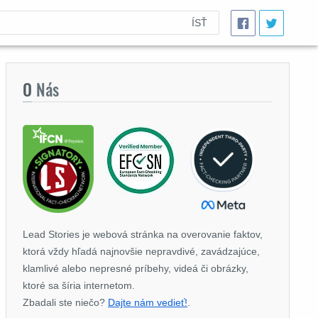
ÍSŤ
O
Nás
Lead Stories je webová stránka na overovanie faktov,
ktorá vždy hľadá najnovšie nepravdivé, zavádzajúce,
klamlivé alebo nepresné príbehy, videá či obrázky,
ktoré sa šíria internetom.
Zbadali ste niečo?
Dajte nám vedieť!
.