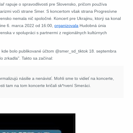
dař rapuje o spravodlivosti pre Slovensko, pričom používa
garizmi voči strane Smer. S koncertom však strana Progresívne
vensko nemala nič spoločné. Koncert pre Ukrajinu, ktorý sa konal
iline 6. marca 2022 od 16:00,
organizovala
Hudobná únia
venska v spolupráci s partnermi z regionálnych kultúrnych
u kde bolo publikované účtom @smer_sd_tiktok 18. septembra
do zrkadla". Takto sa začínal:
rmalizujú násilie a nenávisť. Mohli sme to vidieť na koncerte,
sti tam na tom koncerte kričali sk*rvení Smeráci.