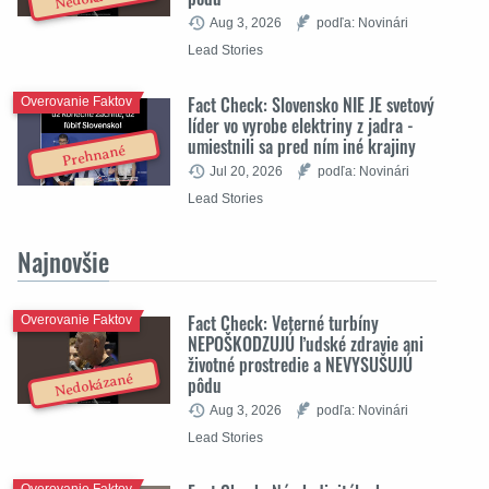
Aug 3, 2026
podľa: Novinári
Lead Stories
Fact Check: Slovensko NIE JE svetový
Overovanie Faktov
líder vo vyrobe elektriny z jadra -
umiestnili sa pred ním iné krajiny
Prehnané
Jul 20, 2026
podľa: Novinári
Lead Stories
Najnovšie
Fact Check: Veterné turbíny
Overovanie Faktov
NEPOŠKODZUJÚ ľudské zdravie ani
životné prostredie a NEVYSUŠUJÚ
Nedokázané
pôdu
Aug 3, 2026
podľa: Novinári
Lead Stories