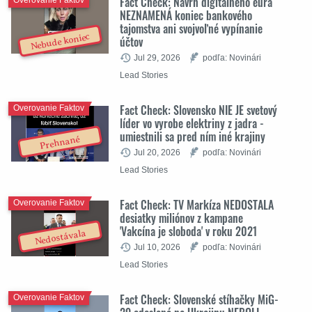
Fact Check: Návrh digitálneho eura
Overovanie Faktov
NEZNAMENÁ koniec bankového
tajomstva ani svojvoľné vypínanie
Nebude koniec
účtov
Jul 29, 2026
podľa: Novinári
Lead Stories
Fact Check: Slovensko NIE JE svetový
Overovanie Faktov
líder vo vyrobe elektriny z jadra -
umiestnili sa pred ním iné krajiny
Prehnané
Jul 20, 2026
podľa: Novinári
Lead Stories
Fact Check: TV Markíza NEDOSTALA
Overovanie Faktov
desiatky miliónov z kampane
'Vakcína je sloboda' v roku 2021
Nedostávala
Jul 10, 2026
podľa: Novinári
Lead Stories
Fact Check: Slovenské stíhačky MiG-
Overovanie Faktov