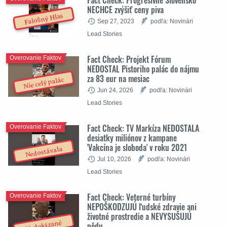
NECHCE zvýšiť ceny piva
Falošný Hlas
Sep 27, 2023
podľa: Novinári
Lead Stories
Fact Check: Projekt Fórum
Overovanie Faktov
NEDOSTAL Pistoriho palác do nájmu
za 83 eur na mesiac
Nie celý palác
Jun 24, 2026
podľa: Novinári
Lead Stories
Fact Check: TV Markíza NEDOSTALA
Overovanie Faktov
desiatky miliónov z kampane
'Vakcína je sloboda' v roku 2021
Nedostávala
Jul 10, 2026
podľa: Novinári
Lead Stories
Fact Check: Veterné turbíny
Overovanie Faktov
NEPOŠKODZUJÚ ľudské zdravie ani
životné prostredie a NEVYSUŠUJÚ
Nedokázané
pôdu