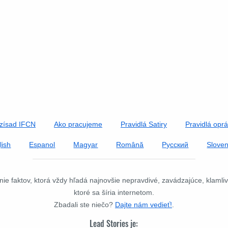
zísad IFCN
Ako pracujeme
Pravidlá Satiry
Pravidlá opr
lish
Espanol
Magyar
Română
Русский
Slove
ie faktov, ktorá vždy hľadá najnovšie nepravdivé, zavádzajúce, klamliv
ktoré sa šíria internetom.
Zbadali ste niečo?
Dajte nám vedieť!
.
Lead Stories je: