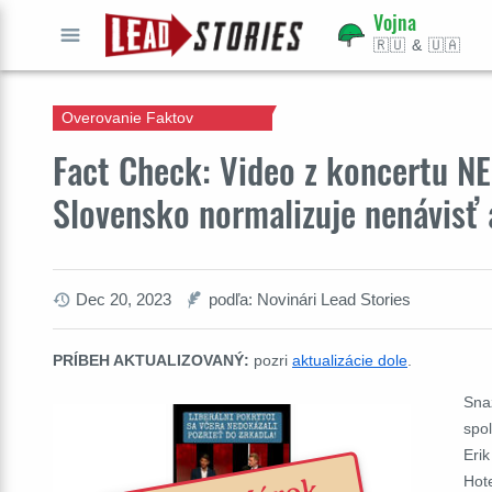
Vojna
🇷🇺 & 🇺🇦
ÍSŤ
Overovanie Faktov
Fact Check: Video z koncertu N
Slovensko normalizuje nenávisť a
Dec 20, 2023
podľa: Novinári Lead Stories
PRÍBEH AKTUALIZOVANÝ:
pozri
aktualizácie dole
.
Sna
spo
Eri
Hot