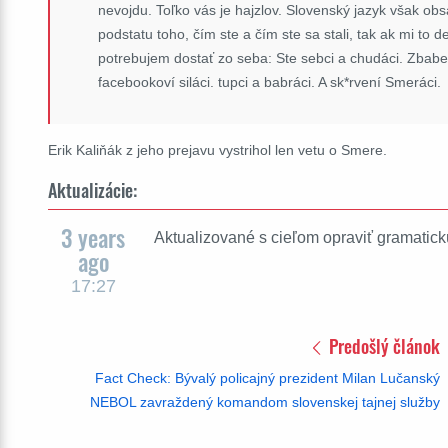
nevojdu. Toľko vás je hajzlov. Slovenský jazyk však ob
podstatu toho, čím ste a čím ste sa stali, tak ak mi to de
potrebujem dostať zo seba: Ste sebci a chudáci. Zbabelc
facebookoví siláci. tupci a babráci. A sk*rvení Smeráci.
Erik Kaliňák z jeho prejavu vystrihol len vetu o Smere.
Aktualizácie:
3 years
Aktualizované s cieľom opraviť gramatick
ago
17:27
Predošlý článok
Fact Check: Bývalý policajný prezident Milan Lučanský
NEBOL zavraždený komandom slovenskej tajnej služby