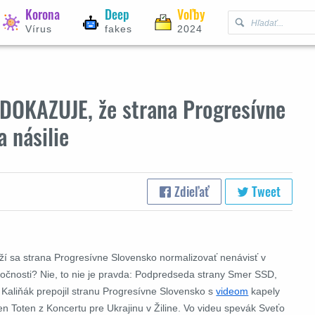
Korona
Deep
Voľby
Vírus
fakes
2024
EDOKAZUJE, že strana Progresívne
 násilie
Zdieľať
Tweet
ží sa strana Progresívne Slovensko normalizovať nenávisť v
ločnosti? Nie, to nie je pravda: Podpredseda strany Smer SSD,
k Kaliňák prepojil stranu Progresívne Slovensko s
videom
kapely
en Toten z Koncertu pre Ukrajinu v Žiline. Vo videu spevák Sveťo