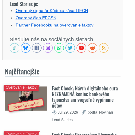
Lead Stories je:
Overený signatár Kódexu zásad IFCN
Overený člen EFCSN
Partner Facebooku na overovanie faktov
Sledujte nás na sociálnych sieťach
Najčítanejšie
Fact Check: Návrh digitálneho eura
Overovanie Faktov
NEZNAMENÁ koniec bankového
tajomstva ani svojvoľné vypínanie
Nebude koniec
účtov
Jul 29, 2026
podľa: Novinári
Lead Stories
Fact Check: Progresívne Slovensko
Overovanie Faktov