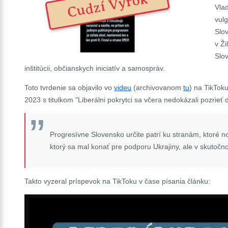
Cudzí Výrok
Vla
vul
Slo
v Ž
Slo
inštitúcii, občianskych iniciatív a samospráv.
Toto tvrdenie sa objavilo vo
videu
(archivovanom
tu
) na TikTok
2023 s titulkom "Liberálni pokrytci sa včera nedokázali pozrieť 
Progresívne Slovensko určite patrí ku stranám, ktoré no
ktorý sa mal konať pre podporu Ukrajiny, ale v skutočno
Takto vyzeral príspevok na TikToku v čase písania článku: