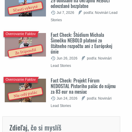
29 odoslané na Ukrajinu NEBOLI
odovzdané bezplatne
Sčasti vykryté
Jul 7, 2026
podľa: Novinári Lead
Stories
Fact Check: Štúdium Michala
Overovanie Faktov
Šimečku NEBOLO platené zo
štátneho rozpočtu ani z Európskej
Zo štipendií
únie
Jun 26, 2026
podľa: Novinári
Lead Stories
Fact Check: Projekt Fórum
Overovanie Faktov
NEDOSTAL Pistoriho palác do nájmu
za 83 eur na mesiac
Nie celý palác
Jun 24, 2026
podľa: Novinári
Lead Stories
Zdieľaj,
čo si myslíš