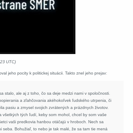
2023 UTC)
l jeho pocity k politickej situácii. Takto znel jeho prejav:
 stalo, ale aj z toho, čo sa deje medzi nami v spoločnosti.
i z popierania a zľahčovania akéhokoľvek ľudského utrpenia, či
vila pasiu a zmysel svojich zvrátených a prázdnych životov.
 všetkých tých ľudí, keby som mohol, chcel by som vaše
šetci vaši predkovia hanbou otáčajú v hroboch. Nech sa
mi seba. Bohužiaľ, to nebo je tak malé, že sa tam tie mená