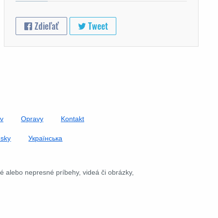
Zdieľať
Tweet
áv
Opravy
Kontakt
nsky
Українська
é alebo nepresné príbehy, videá či obrázky,