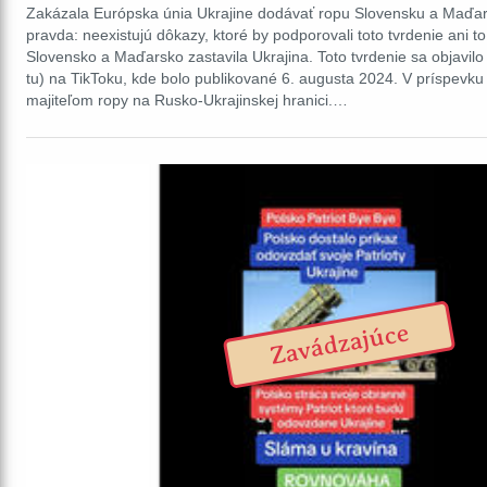
Zakázala Európska únia Ukrajine dodávať ropu Slovensku a Maďars
pravda: neexistujú dôkazy, ktoré by podporovali toto tvrdenie ani to
Slovensko a Maďarsko zastavila Ukrajina. Toto tvrdenie sa objavil
tu) na TikToku, kde bolo publikované 6. augusta 2024. V príspevku 
majiteľom ropy na Rusko-Ukrajinskej hranici.…
Zavádzajúce