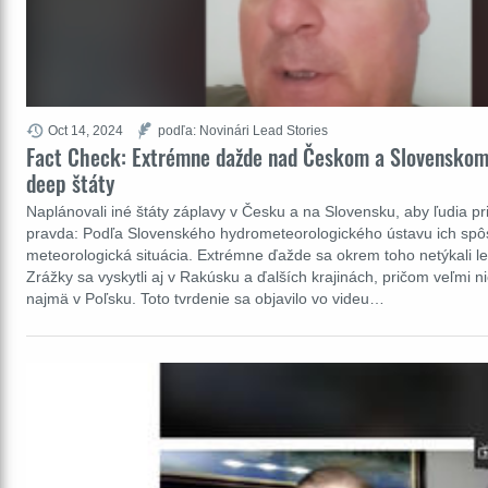
Oct 14, 2024
podľa: Novinári Lead Stories
Fact Check: Extrémne dažde nad Českom a Slovensk
deep štáty
Naplánovali iné štáty záplavy v Česku a na Slovensku, aby ľudia pri
pravda: Podľa Slovenského hydrometeorologického ústavu ich spô
meteorologická situácia. Extrémne ďažde sa okrem toho netýkali l
Zrážky sa vyskytli aj v Rakúsku a ďalších krajinách, pričom veľmi n
najmä v Poľsku. Toto tvrdenie sa objavilo vo videu…