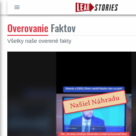
Overovanie
Faktov
GO
ÍSŤ
Všetky naše overené fakty
Našiel Náhradu