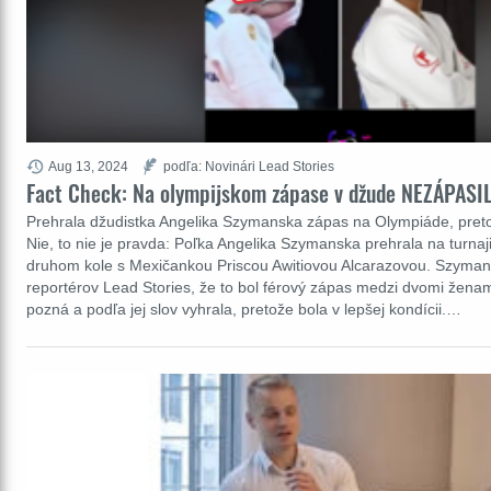
Aug 13, 2024
podľa: Novinári Lead Stories
Fact Check: Na olympijskom zápase v džude NEZÁPASI
Prehrala džudistka Angelika Szymanska zápas na Olympiáde, pre
Nie, to nie je pravda: Poľka Angelika Szymanska prehrala na turnaji
druhom kole s Mexičankou Priscou Awitiovou Alcarazovou. Szymans
reportérov Lead Stories, že to bol férový zápas medzi dvomi ženam
pozná a podľa jej slov vyhrala, pretože bola v lepšej kondícii.…