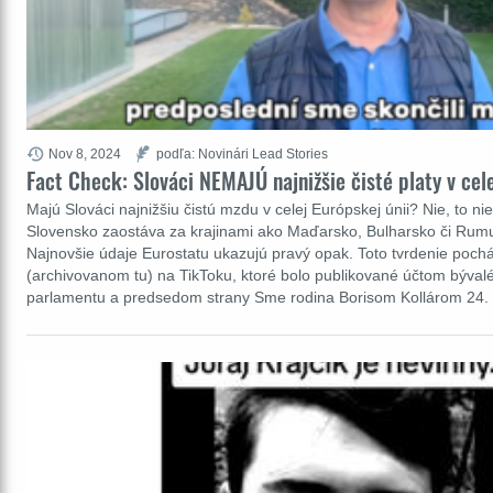
Nov 8, 2024
podľa: Novinári Lead Stories
Fact Check: Slováci NEMAJÚ najnižšie čisté platy v cel
Majú Slováci najnižšiu čistú mzdu v celej Európskej únii? Nie, to ni
Slovensko zaostáva za krajinami ako Maďarsko, Bulharsko či Rumu
Najnovšie údaje Eurostatu ukazujú pravý opak. Toto tvrdenie poch
(archivovanom tu) na TikToku, ktoré bolo publikované účtom býva
parlamentu a predsedom strany Sme rodina Borisom Kollárom 24