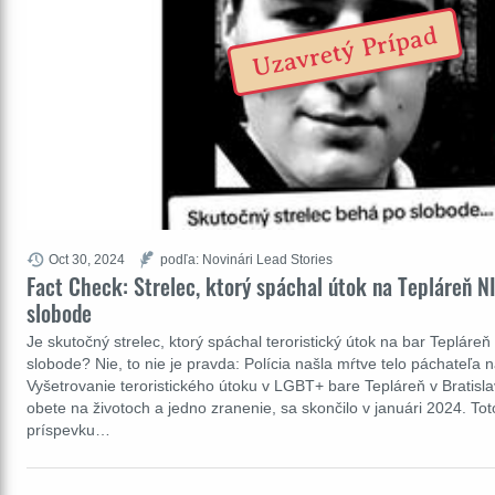
Uzavretý Prípad
Oct 30, 2024
podľa: Novinári Lead Stories
Fact Check: Strelec, ktorý spáchal útok na Tepláreň NI
slobode
Je skutočný strelec, ktorý spáchal teroristický útok na bar Tepláreň 
slobode? Nie, to nie je pravda: Polícia našla mŕtve telo páchateľa 
Vyšetrovanie teroristického útoku v LGBT+ bare Tepláreň v Bratislav
obete na životoch a jedno zranenie, sa skončilo v januári 2024. Toto
príspevku…