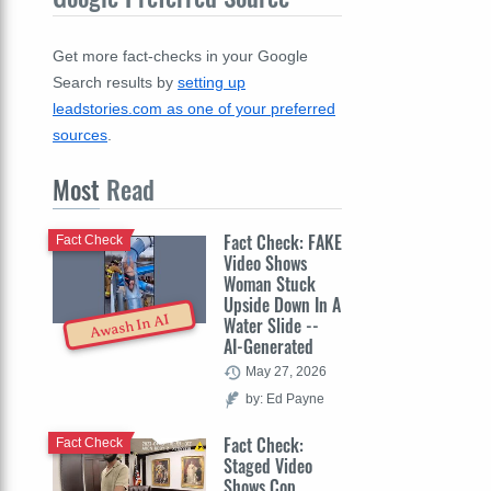
Get more fact-checks in your Google
Search results by
setting up
leadstories.com as one of your preferred
sources
.
Most
Read
Fact Check: FAKE
Fact Check
Video Shows
Woman Stuck
Upside Down In A
Awash In AI
Water Slide --
AI-Generated
May 27, 2026
by: Ed Payne
Fact Check:
Fact Check
Staged Video
Shows Cop