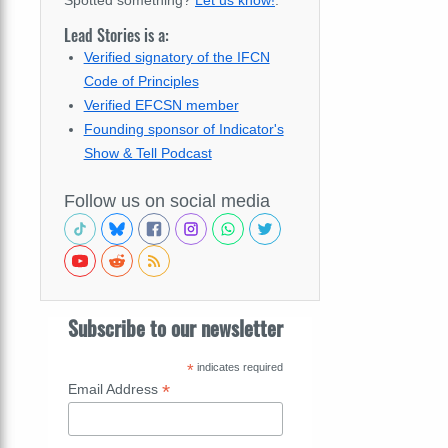
Spotted something?
Let us know!
.
Lead Stories is a:
Verified signatory of the IFCN
Code of Principles
Verified EFCSN member
Founding sponsor of Indicator's
Show & Tell Podcast
Follow us on social media
Subscribe to our newsletter
*
indicates required
*
Email Address