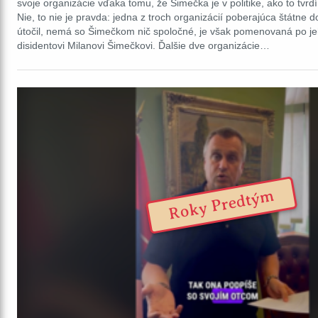
svoje organizácie vďaka tomu, že Šimečka je v politike, ako to tvrd
Nie, to nie je pravda: jedna z troch organizácií poberajúca štátne d
útočil, nemá so Šimečkom nič spoločné, je však pomenovaná po jeho
disidentovi Milanovi Šimečkovi. Ďalšie dve organizácie…
Roky Predtým