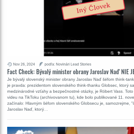
Iný Človek
Nov 26, 2024
podľa: Novinári Lead Stories
Fact Check: Bývalý minister obrany Jaroslav Naď NIE 
Je bývalý slovenský minister obrany Jaroslav Naď šéfom think-tank
je pravda: prezidentom slovenského think-thanku Globsec, ktorý s
medzinárodné vzťahy a bezpečnostné otázky, je Róbert Vass. Toto t
videu na TikToku (archivovanom tu), kde bolo publikované 11. nov
začínalo: Hlavným šéfom slovenského Globsecu je, samozrejme, "
Jaroslav Naď, ktorý…