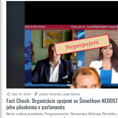
Neprepojení
Sep 24, 2024
podľa: Novinári Lead Stories
Fact Check: Organizácie spojené so Šimečkom NEDOST
jeho pôsobeniu v parlamente
Berie rodina predsedu Progresívneho Slovenska Michala Šimečku 