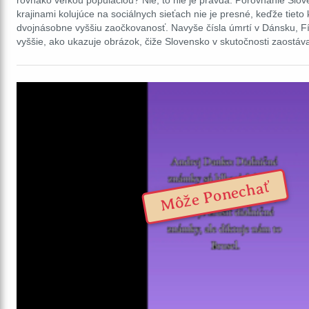
rovnako veľkou populáciou? Nie, to nie je pravda: Porovnanie Slo
krajinami kolujúce na sociálnych sieťach nie je presné, keďže tieto 
dvojnásobne vyššiu zaočkovanosť. Navyše čísla úmrtí v Dánsku, F
vyššie, ako ukazuje obrázok, čiže Slovensko v skutočnosti zaostá
Môže Ponechať