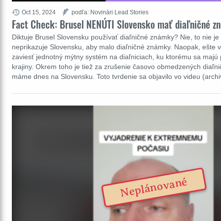
Oct 15, 2024
podľa: Novinári Lead Stories
Fact Check: Brusel NENÚTI Slovensko mať diaľničné z
Diktuje Brusel Slovensku používať diaľničné známky? Nie, to nie je
neprikazuje Slovensku, aby malo diaľničné známky. Naopak, ešte v
zaviesť jednotný mýtny systém na diaľniciach, ku ktorému sa majú 
krajiny. Okrem toho je tiež za zrušenie časovo obmedzených diaľn
máme dnes na Slovensku. Toto tvrdenie sa objavilo vo videu (ar
Neplánované