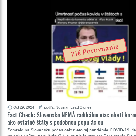
Zlé Porovnanie
Oct 29, 2024
podľa: Novinári Lead Stories
Fact Check: Slovensko NEMÁ radikálne viac obetí koro
ako ostatné štáty s podobnou populáciou
Zomrelo na Slovensku počas celosvetovej pandémie COVID-19 viac 