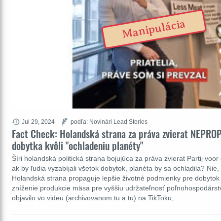
Manipulácia
Jul 29, 2024
podľa: Novinári Lead Stories
Fact Check: Holandská strana za práva zvierat NEPROP
dobytka kvôli "ochladeniu planéty"
Šíri holandská politická strana bojujúca za práva zvierat Partij voo
ak by ľudia vyzabíjali všetok dobytok, planéta by sa ochladila? Nie, 
Holandská strana propaguje lepšie životné podmienky pre dobytok
zníženie produkcie mäsa pre vyššiu udržateľnosť poľnohospodárstv
objavilo vo videu (archivovanom tu a tu) na TikToku,…