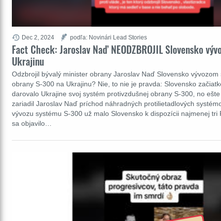
Dec 2, 2024
podľa: Novinári Lead Stories
Fact Check: Jaroslav Naď NEODZBROJIL Slovensko výv
Ukrajinu
Odzbrojil bývalý minister obrany Jaroslav Naď Slovensko vývozom
obrany S-300 na Ukrajinu? Nie, to nie je pravda: Slovensko začiat
darovalo Ukrajine svoj systém protivzdušnej obrany S-300, no ešte
zariadil Jaroslav Naď príchod náhradných protilietadlových systémo
vývozu systému S-300 už malo Slovensko k dispozícii najmenej tri P
sa objavilo…