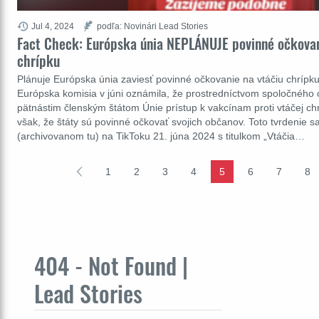
Jul 4, 2024
podľa: Novinári Lead Stories
Fact Check: Európska únia NEPLÁNUJE povinné očkovan
chrípku
Plánuje Európska únia zaviesť povinné očkovanie na vtáčiu chrípku?
Európska komisia v júni oznámila, že prostredníctvom spoločného 
pätnástim členským štátom Únie prístup k vakcínam proti vtáčej c
však, že štáty sú povinné očkovať svojich občanov. Toto tvrdenie sa
(archivovanom tu) na TikToku 21. júna 2024 s titulkom „Vtáčia…
1
2
3
4
5
6
7
8
404 - Not Found |
Lead Stories