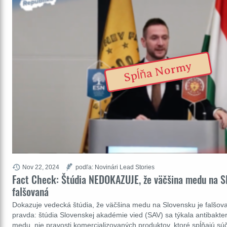
Spĺňa Normy
Nov 22, 2024
podľa: Novinári Lead Stories
Fact Check: Štúdia NEDOKAZUJE, že väčšina medu na S
falšovaná
Dokazuje vedecká štúdia, že väčšina medu na Slovensku je falšovan
pravda: štúdia Slovenskej akadémie vied (SAV) sa týkala antibakter
medu, nie pravosti komercializovaných produktov, ktoré spĺňajú s