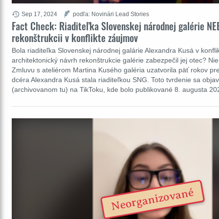
Sep 17, 2024
podľa: Novinári Lead Stories
Fact Check: Riaditeľka Slovenskej národnej galérie NE
rekonštrukcii v konflikte záujmov
Bola riaditeľka Slovenskej národnej galárie Alexandra Kusá v konfl
architektonický návrh rekonštrukcie galérie zabezpečil jej otec? Nie,
Zmluvu s ateliérom Martina Kusého galéria uzatvorila päť rokov pr
dcéra Alexandra Kusá stala riaditeľkou SNG. Toto tvrdenie sa objav
(archivovanom tu) na TikToku, kde bolo publikované 8. augusta 20
Neorganizované