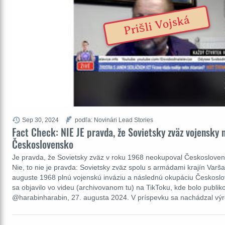
Prišli Vojská
Sep 30, 2024
podľa: Novinári Lead Stories
Fact Check: NIE JE pravda, že Sovietsky zväz vojensky
Československo
Je pravda, že Sovietsky zväz v roku 1968 neokupoval Českosloven
Nie, to nie je pravda: Sovietsky zväz spolu s armádami krajín Varš
auguste 1968 plnú vojenskú inváziu a následnú okupáciu Českoslo
sa objavilo vo videu (archivovanom tu) na TikToku, kde bolo publi
@harabinharabin, 27. augusta 2024. V príspevku sa nachádzal v