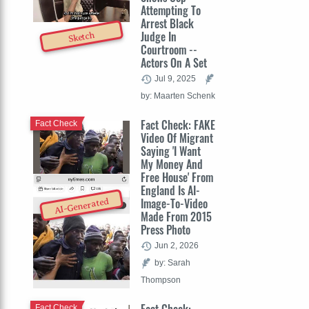
Attempting To
Arrest Black
Judge In
Sketch
Courtroom --
Actors On A Set
Jul 9, 2025
by: Maarten Schenk
Fact Check: FAKE
Fact Check
Video Of Migrant
Saying 'I Want
My Money And
Free House' From
England Is AI-
Image-To-Video
AI-Generated
Made From 2015
Press Photo
Jun 2, 2026
by: Sarah
Thompson
Fact Check