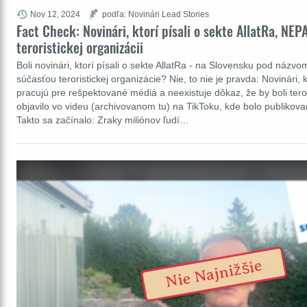
Nov 12, 2024
podľa: Novinári Lead Stories
Fact Check: Novinári, ktorí písali o sekte AllatRa, NEP
teroristickej organizácii
Boli novinári, ktorí písali o sekte AllatRa - na Slovensku pod názv
súčasťou teroristickej organizácie? Nie, to nie je pravda: Novinári, kt
pracujú pre rešpektované médiá a neexistuje dôkaz, že by boli teror
objavilo vo videu (archivovanom tu) na TikToku, kde bolo publikov
Takto sa začínalo: Zraky miliónov ľudí…
Nie Najnižšie