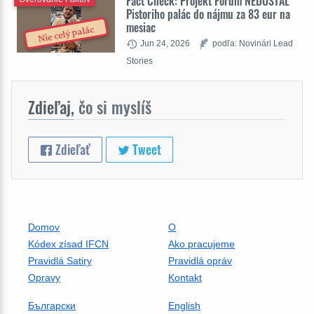
Fact Check: Projekt Fórum NEDOSTAL
Pistoriho palác do nájmu za 83 eur na
mesiac
Nie celý palác
Jun 24, 2026
podľa: Novinári Lead
Stories
Zdieľaj,
čo si myslíš
Zdieľať
Tweet
Domov
O
Kódex zísad IFCN
Ako pracujeme
Pravidlá Satiry
Pravidlá opráv
Opravy
Kontakt
Български
English