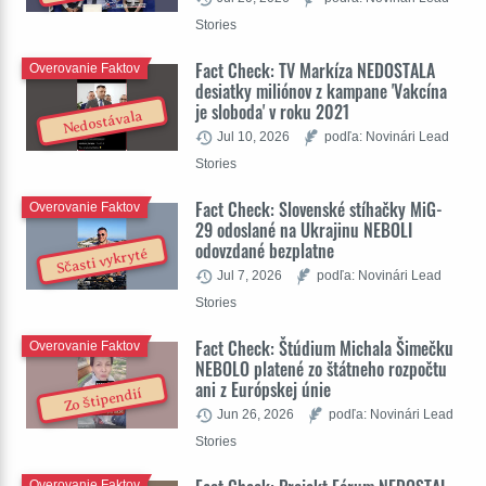
Stories
Fact Check: TV Markíza NEDOSTALA
Overovanie Faktov
desiatky miliónov z kampane 'Vakcína
je sloboda' v roku 2021
Nedostávala
Jul 10, 2026
podľa: Novinári Lead
Stories
Fact Check: Slovenské stíhačky MiG-
Overovanie Faktov
29 odoslané na Ukrajinu NEBOLI
odovzdané bezplatne
Sčasti vykryté
Jul 7, 2026
podľa: Novinári Lead
Stories
Fact Check: Štúdium Michala Šimečku
Overovanie Faktov
NEBOLO platené zo štátneho rozpočtu
ani z Európskej únie
Zo štipendií
Jun 26, 2026
podľa: Novinári Lead
Stories
Overovanie Faktov