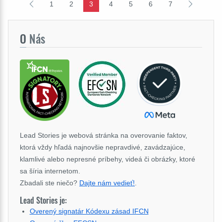
1
2
3
4
5
6
7
O
Nás
Lead Stories je webová stránka na overovanie faktov,
ktorá vždy hľadá najnovšie nepravdivé, zavádzajúce,
klamlivé alebo nepresné príbehy, videá či obrázky, ktoré
sa šíria internetom.
Zbadali ste niečo?
Dajte nám vedieť!
.
Lead Stories je:
Overený signatár Kódexu zásad IFCN