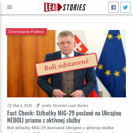
ÍSŤ
Overovanie Faktov
Boli odstavené
Mar 4, 2026
podľa: Novinári Lead Stories
Fact Check: Stíhačky MiG-29 poslané na Ukrajinu
NEBOLI priamo z aktívnej služby
Boli stíhačky MiG-29 darované Ukrajine v aktívnej službe