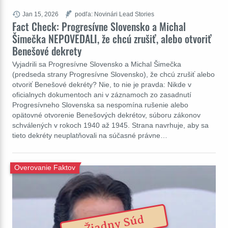
Jan 15, 2026
podľa: Novinári Lead Stories
Fact Check: Progresívne Slovensko a Michal
Šimečka NEPOVEDALI, že chcú zrušiť, alebo otvoriť
Benešové dekrety
Vyjadrili sa Progresívne Slovensko a Michal Šimečka
(predseda strany Progresívne Slovensko), že chcú zrušiť alebo
otvoriť Benešové dekréty? Nie, to nie je pravda: Nikde v
oficialnych dokumentoch ani v záznamoch zo zasadnutí
Progresívneho Slovenska sa nespomína rušenie alebo
opätovné otvorenie Benešových dekrétov, súboru zákonov
schválených v rokoch 1940 až 1945. Strana navrhuje, aby sa
tieto dekréty neuplatňovali na súčasné právne…
Overovanie Faktov
Žiadny Súd