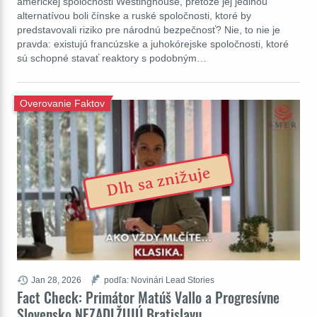
americkej spoločnosti Westinghouse, pretože jej jedinou
alternatívou boli čínske a ruské spoločnosti, ktoré by
predstavovali riziko pre národnú bezpečnosť? Nie, to nie je
pravda: existujú francúzske a juhokórejske spoločnosti, ktoré
sú schopné stavať reaktory s podobným…
Overovanie Faktov
Dlh sa znižuje
Jan 28, 2026
podľa: Novinári Lead Stories
Fact Check: Primátor Matúš Vallo a Progresívne
Slovensko NEZADLŽUJÚ Bratislavu