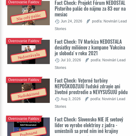
Fact Check: Projekt Fórum NEDOSTAL
Overovanie Faktov
Pistoriho palác do nájmu za 83 eur na
mesiac
Nie celý palác
Jun 24, 2026
podľa: Novinári Lead
Stories
Fact Check: TV Markíza NEDOSTALA
Overovanie Faktov
desiatky miliónov z kampane 'Vakcína
je sloboda' v roku 2021
Nedostávala
Jul 10, 2026
podľa: Novinári Lead
Stories
Fact Check: Veterné turbíny
Overovanie Faktov
NEPOŠKODZUJÚ ľudské zdravie ani
životné prostredie a NEVYSUŠUJÚ pôdu
Nedokázané
Aug 3, 2026
podľa: Novinári Lead
Stories
Fact Check: Slovensko NIE JE svetový
Overovanie Faktov
líder vo vyrobe elektriny z jadra -
umiestnili sa pred ním iné krajiny
Prehnané