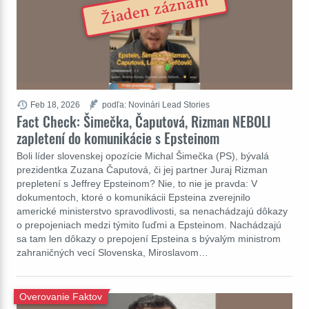
Žiaden záznam
Feb 18, 2026
podľa: Novinári Lead Stories
Fact Check: Šimečka, Čaputová, Rizman NEBOLI
zapletení do komunikácie s Epsteinom
Boli líder slovenskej opozície Michal Šimečka (PS), bývalá
prezidentka Zuzana Čaputová, či jej partner Juraj Rizman
prepletení s Jeffrey Epsteinom? Nie, to nie je pravda: V
dokumentoch, ktoré o komunikácii Epsteina zverejnilo
americké ministerstvo spravodlivosti, sa nenachádzajú dôkazy
o prepojeniach medzi týmito ľuďmi a Epsteinom. Nachádzajú
sa tam len dôkazy o prepojení Epsteina s bývalým ministrom
zahraničných vecí Slovenska, Miroslavom…
Overovanie Faktov