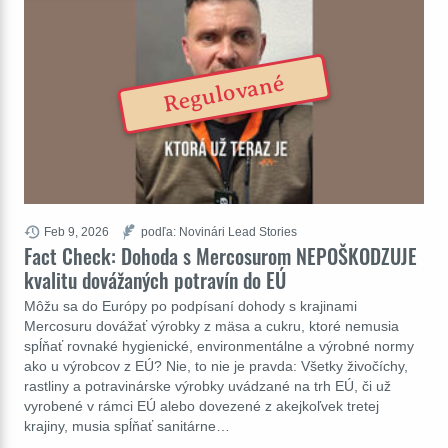
Regulované
Feb 9, 2026
podľa: Novinári Lead Stories
Fact Check: Dohoda s Mercosurom NEPOŠKODZUJE
kvalitu dovážaných potravín do EÚ
Môžu sa do Európy po podpísaní dohody s krajinami
Mercosuru dovážať výrobky z mäsa a cukru, ktoré nemusia
spĺňať rovnaké hygienické, environmentálne a výrobné normy
ako u výrobcov z EÚ? Nie, to nie je pravda: Všetky živočíchy,
rastliny a potravinárske výrobky uvádzané na trh EÚ, či už
vyrobené v rámci EÚ alebo dovezené z akejkoľvek tretej
krajiny, musia spĺňať sanitárne…