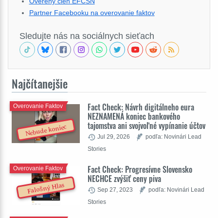
Overený člen EFCSN
Partner Facebooku na overovanie faktov
Sledujte nás na sociálnych sieťach
Najčítanejšie
Fact Check: Návrh digitálneho eura
Overovanie Faktov
NEZNAMENÁ koniec bankového
tajomstva ani svojvoľné vypínanie účtov
Nebude koniec
Jul 29, 2026
podľa: Novinári Lead
Stories
Fact Check: Progresívne Slovensko
Overovanie Faktov
NECHCE zvýšiť ceny piva
Falošný Hlas
Sep 27, 2023
podľa: Novinári Lead
Stories