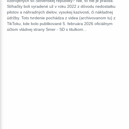
ozbrojených síl Slovenskej republiky? Nie, to nie je pravda:
Stíhačky boli vyradené už v roku 2022 z dôvodu nedostatku
pilotov a náhradných dielov, vysokej kazivosti, či nákladnej
údržby. Toto tvrdenie pochádza z videa (archivovanom tu) z
TikToku, kde bolo publikované 5. februára 2026 oficiálnym
účtom vládnej strany Smer - SD s titulkom…