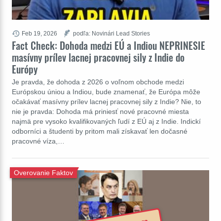
Feb 19, 2026
podľa: Novinári Lead Stories
Fact Check: Dohoda medzi EÚ a Indiou NEPRINESIE
masívny prílev lacnej pracovnej sily z Indie do
Európy
Je pravda, že dohoda z 2026 o voľnom obchode medzi
Európskou úniou a Indiou, bude znamenať, že Európa môže
očakávať masívny prílev lacnej pracovnej sily z Indie? Nie, to
nie je pravda: Dohoda má priniesť nové pracovné miesta
najmä pre vysoko kvalifikovaných ľudí z EÚ aj z Indie. Indickí
odborníci a študenti by pritom mali získavať len dočasné
pracovné víza,…
Overovanie Faktov