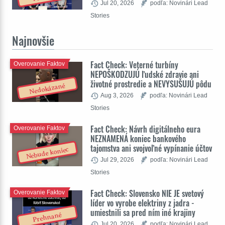
Jul 20, 2026
podľa: Novinári Lead
Stories
Najnovšie
Fact Check: Veterné turbíny
Overovanie Faktov
NEPOŠKODZUJÚ ľudské zdravie ani
životné prostredie a NEVYSUŠUJÚ pôdu
Nedokázané
Aug 3, 2026
podľa: Novinári Lead
Stories
Fact Check: Návrh digitálneho eura
Overovanie Faktov
NEZNAMENÁ koniec bankového
tajomstva ani svojvoľné vypínanie účtov
Nebude koniec
Jul 29, 2026
podľa: Novinári Lead
Stories
Fact Check: Slovensko NIE JE svetový
Overovanie Faktov
líder vo vyrobe elektriny z jadra -
umiestnili sa pred ním iné krajiny
Prehnané
Jul 20, 2026
podľa: Novinári Lead