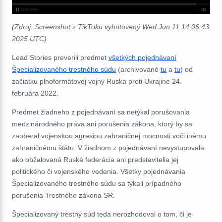
(Zdroj: Screenshot z TikToku vyhotovený Wed Jun 11 14:06:43
2025 UTC)
Lead Stories
preverili predmet
všetkých pojednávaní
Špecializovaného trestného súdu
(archivované
tu
a
tu
) od
začiatku plnoformátovej vojny Ruska proti Ukrajine 24.
februára 2022.
Predmet žiadneho z pojednávaní sa netýkal porušovania
medzinárodného práva ani porušenia zákona, ktorý by sa
zaoberal vojenskou agresiou zahraničnej mocnosti voči inému
zahraničnému štátu. V žiadnom z pojednávaní nevystupovala
ako obžalovaná Ruská federácia ani predstavitelia jej
politického či vojenského vedenia. Všetky pojednávania
Špecializovaného trestného súdu sa týkali prípadného
porušenia Trestného zákona SR.
Špecializovaný trestný súd teda nerozhodoval o tom, či je