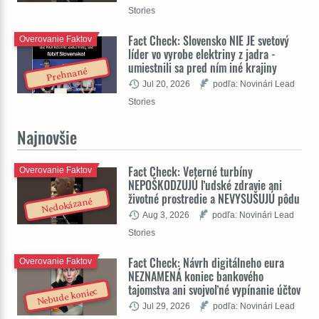
Stories
Fact Check: Slovensko NIE JE svetový
Overovanie Faktov
líder vo vyrobe elektriny z jadra -
umiestnili sa pred ním iné krajiny
Prehnané
Jul 20, 2026
podľa: Novinári Lead
Stories
Najnovšie
Fact Check: Veterné turbíny
Overovanie Faktov
NEPOŠKODZUJÚ ľudské zdravie ani
životné prostredie a NEVYSUŠUJÚ pôdu
Nedokázané
Aug 3, 2026
podľa: Novinári Lead
Stories
Fact Check: Návrh digitálneho eura
Overovanie Faktov
NEZNAMENÁ koniec bankového
tajomstva ani svojvoľné vypínanie účtov
Nebude koniec
Jul 29, 2026
podľa: Novinári Lead