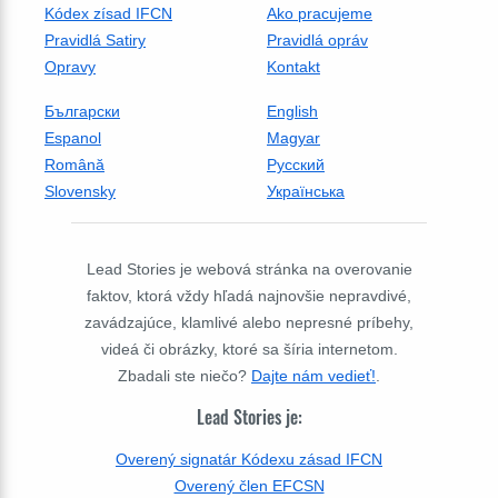
Kódex zísad IFCN
Ako pracujeme
Pravidlá Satiry
Pravidlá opráv
Opravy
Kontakt
Български
English
Espanol
Magyar
Română
Русский
Slovensky
Українська
Lead Stories je webová stránka na overovanie
faktov, ktorá vždy hľadá najnovšie nepravdivé,
zavádzajúce, klamlivé alebo nepresné príbehy,
videá či obrázky, ktoré sa šíria internetom.
Zbadali ste niečo?
Dajte nám vedieť!
.
Lead Stories je:
Overený signatár Kódexu zásad IFCN
Overený člen EFCSN