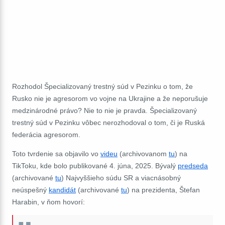
Rozhodol Špecializovaný trestný súd v Pezinku o tom, že
Rusko nie je agresorom vo vojne na Ukrajine a že neporušuje
medzinárodné právo? Nie to nie je pravda. Špecializovaný
trestný súd v Pezinku vôbec nerozhodoval o tom, či je Ruská
federácia agresorom.
Toto tvrdenie sa objavilo vo
videu
(archivovanom
tu
) na
TikToku, kde bolo publikované 4. júna, 2025.
Bývalý
predseda
(archivované
tu
) Najvyššieho súdu SR a viacnásobný
neúspešný
kandidát
(archivované
tu
) na prezidenta, Štefan
Harabin, v ňom hovorí
: