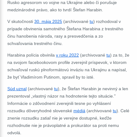
Rusko agresorom vo vojne na Ukrajine alebo či porušuje
medzinárodné právo, ako to tvrdí Štefan Harabin.
V skutočnosti
30. mája 2025
(archivované
tu
) rozhodoval v
prípade obvinenia samotného Štefana Harabina z trestného
činu hanobenia národa, rasy a presvedčenia a zo
schvaľovania trestného činu.
Harabina polícia obvinila
v roku 2022
(archivované
tu
) za to, že
na svojom facebookovom profile zverejnil príspevok, v ktorom
schvaľoval ruskú plnoformátovú inváziu na Ukrajinu a napísal,
že byť Vladimírom Putinom, spravil by to isté.
Súd uznal
(archivované
tu
), že Štefan Harabin je nevinný a len
prezentoval „vlastný názor na hodnotenie tejto situácie."
Informácie o zdôvodnení zverejnili tesne po vyhlásení
rozsudku dôveryhodné slovenské
médiá
(archivované
tu
). Celé
znenie rozsudku zatiaľ nie je verejne dostupné, keďže
rozhodnutie nie je právoplatné a prokurátor sa proti nemu
odvolá.