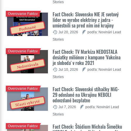
Stories
Fact Check: Slovensko NIE JE svetový
Overovanie Faktov
líder vo vyrobe elektriny z jadra -
umiestnili sa pred ním iné krajiny
Prehnané
Jul 20, 2026
podľa: Novinári Lead
Stories
Fact Check: TV Markíza NEDOSTALA
Overovanie Faktov
desiatky miliónov z kampane 'Vakcína
je sloboda' v roku 2021
Nedostávala
Jul 10, 2026
podľa: Novinári Lead
Stories
Fact Check: Slovenské stíhačky MiG-
Overovanie Faktov
29 odoslané na Ukrajinu NEBOLI
odovzdané bezplatne
Sčasti vykryté
Jul 7, 2026
podľa: Novinári Lead
Stories
Fact Check: Štúdium Michala Šimečku
Overovanie Faktov