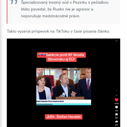
Špecializovaný trestný súd v Pezinku s pečiatkou
štátu povedal, že Rusko nie je agresor a
neporušuje medzinárodné právo.
Takto vyzeral príspevok na TikToku v čase písania článku: