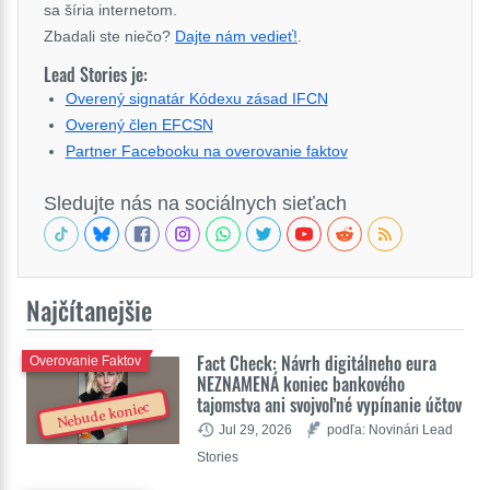
sa šíria internetom.
Zbadali ste niečo?
Dajte nám vedieť!
.
Lead Stories je:
Overený signatár Kódexu zásad IFCN
Overený člen EFCSN
Partner Facebooku na overovanie faktov
Sledujte nás na sociálnych sieťach
Najčítanejšie
Fact Check: Návrh digitálneho eura
Overovanie Faktov
NEZNAMENÁ koniec bankového
tajomstva ani svojvoľné vypínanie účtov
Nebude koniec
Jul 29, 2026
podľa: Novinári Lead
Stories