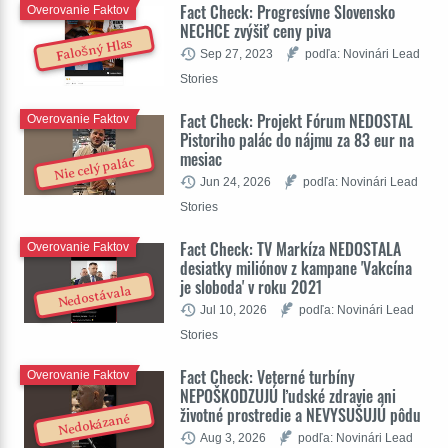
Fact Check: Progresívne Slovensko
Overovanie Faktov
NECHCE zvýšiť ceny piva
Falošný Hlas
Sep 27, 2023
podľa: Novinári Lead
Stories
Fact Check: Projekt Fórum NEDOSTAL
Overovanie Faktov
Pistoriho palác do nájmu za 83 eur na
mesiac
Nie celý palác
Jun 24, 2026
podľa: Novinári Lead
Stories
Fact Check: TV Markíza NEDOSTALA
Overovanie Faktov
desiatky miliónov z kampane 'Vakcína
je sloboda' v roku 2021
Nedostávala
Jul 10, 2026
podľa: Novinári Lead
Stories
Fact Check: Veterné turbíny
Overovanie Faktov
NEPOŠKODZUJÚ ľudské zdravie ani
životné prostredie a NEVYSUŠUJÚ pôdu
Nedokázané
Aug 3, 2026
podľa: Novinári Lead