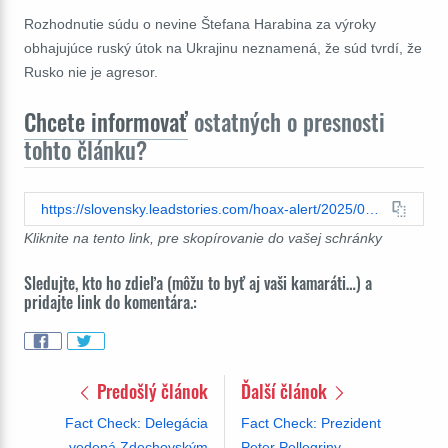
Rozhodnutie súdu o nevine Štefana Harabina za výroky
obhajujúce ruský útok na Ukrajinu neznamená, že súd tvrdí, že
Rusko nie je agresor.
Chcete informovať
ostatných o presnosti
tohto článku?
https://slovensky.leadstories.com/hoax-alert/2025/06/fact-check-specializovany-trestny-sud-nerozhodol-o-rusku.html
Kliknite na tento link, pre skopírovanie do vašej schránky
Sledujte, kto ho zdieľa (môžu to byť aj vaši kamaráti…) a
pridajte link do komentára.:
Predošlý článok
Ďalší článok
Fact Check: Delegácia
Fact Check: Prezident
vedená Zdechovským
Peter Pellegriny