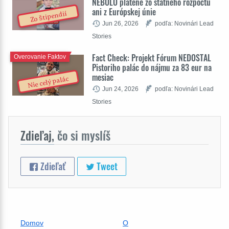
NEBOLO platené zo štátneho rozpočtu
ani z Európskej únie
Zo štipendií
Jun 26, 2026
podľa: Novinári Lead
Stories
Fact Check: Projekt Fórum NEDOSTAL
Overovanie Faktov
Pistoriho palác do nájmu za 83 eur na
mesiac
Nie celý palác
Jun 24, 2026
podľa: Novinári Lead
Stories
Zdieľaj,
čo si myslíš
Zdieľať
Tweet
Domov
O