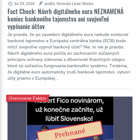
Jul 29, 2026
podľa: Novinári Lead Stories
Fact Check: Návrh digitálneho eura NEZNAMENÁ
koniec bankového tajomstva ani svojvoľné
vypínanie účtov
Je pravda, že po zavedení digitálneho eura nebude existovať
bankové tajomstvo a Európska centrálna banka (ECB) bude
môcť svojvoľne vypnúť bankový účet? Nie, to nie je pravda:
Návrh digitálneho eura počíta so zachovaním súčasných
princípov ochrany súkromia a dôvernosti finančných údajov,
ktoré sú súčasťou fungovania bankového systému. Tvrdenia,
že digitálne euro automaticky zruší bankové tajomstvo, vytvorí
účty priamo v Európskej…
Overovanie Faktov
Prehnané