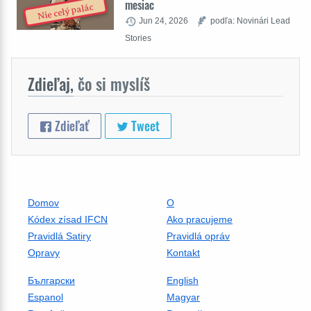
mesiac
Nie celý palác
Jun 24, 2026
podľa: Novinári Lead
Stories
Zdieľaj,
čo si myslíš
Zdieľať
Tweet
Domov
O
Kódex zísad IFCN
Ako pracujeme
Pravidlá Satiry
Pravidlá opráv
Opravy
Kontakt
Български
English
Espanol
Magyar