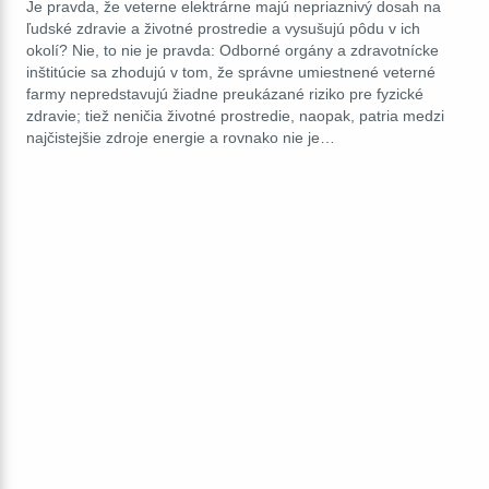
Je pravda, že veterne elektrárne majú nepriaznivý dosah na
ľudské zdravie a životné prostredie a vysušujú pôdu v ich
okolí? Nie, to nie je pravda: Odborné orgány a zdravotnícke
inštitúcie sa zhodujú v tom, že správne umiestnené veterné
farmy nepredstavujú žiadne preukázané riziko pre fyzické
zdravie; tiež neničia životné prostredie, naopak, patria medzi
najčistejšie zdroje energie a rovnako nie je…