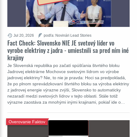
Jul 20, 2026
podľa: Novinári Lead Stories
Fact Check: Slovensko NIE JE svetový líder vo
vyrobe elektriny z jadra - umiestnili sa pred ním iné
krajiny
Je Slovenská republika po začatí spúšťania štvrtého bloku
Jadrovej elektrárne Mochovce svetovým lídrom vo výrobe
jadrovej elektriny? Nie, to nie je pravda: Hoci sa predpokladá,
že po plnom sprevádzkovaní štvrtého bloku sa výroba elektriny
z jadrovej energie výrazne zvýši, Slovensko to automaticky
nezaradí medzi svetových lídrov v tejto oblasti. Stále totiž
výrazne zaostáva za mnohými inými krajinami, pokiaľ ide o…
Overovanie Faktov