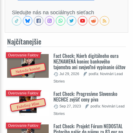
Sledujte nás na sociálnych sieťach
Najčítanejšie
Fact Check: Návrh digitálneho eura
Overovanie Faktov
NEZNAMENÁ koniec bankového
tajomstva ani svojvoľné vypínanie účtov
Nebude koniec
Jul 29, 2026
podľa: Novinári Lead
Stories
Fact Check: Progresívne Slovensko
Overovanie Faktov
NECHCE zvýšiť ceny piva
Falošný Hlas
Sep 27, 2023
podľa: Novinári Lead
Stories
Fact Check: Projekt Fórum NEDOSTAL
Overovanie Faktov
Pistoriho palác do nájmu za 83 eur na