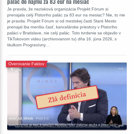
palác do nájmu za 83 eur na mesiac
Je pravda, že nezisková organizácia Projekt Fórum si
prenajala celý Pistoriho palác za 83 eur na mesiac? Nie, to nie
je pravda: Projekt Fórum si od mestskej časti Staré Mesto
prenajal iba menšiu časť, kancelárske priestory v Pistoriho
paláci v Bratislave, nie celý palác. Toto tvrdenie sa objavilo v
TikTokovom videu (archivovanom tu) dňa 16. júna 2026, s
titulkom Progresívny…
Overovanie Faktov
Zlá definícia