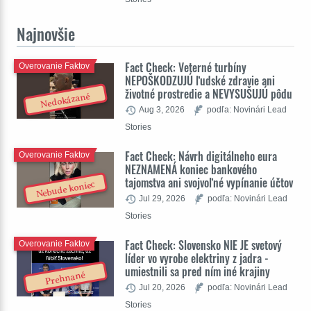
Najnovšie
Fact Check: Veterné turbíny
Overovanie Faktov
NEPOŠKODZUJÚ ľudské zdravie ani
životné prostredie a NEVYSUŠUJÚ pôdu
Nedokázané
Aug 3, 2026
podľa: Novinári Lead
Stories
Fact Check: Návrh digitálneho eura
Overovanie Faktov
NEZNAMENÁ koniec bankového
tajomstva ani svojvoľné vypínanie účtov
Nebude koniec
Jul 29, 2026
podľa: Novinári Lead
Stories
Fact Check: Slovensko NIE JE svetový
Overovanie Faktov
líder vo vyrobe elektriny z jadra -
umiestnili sa pred ním iné krajiny
Prehnané
Jul 20, 2026
podľa: Novinári Lead
Stories