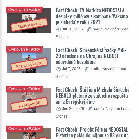
Fact Check: TV Markíza NEDOSTALA
Overovanie Faktov
desiatky miliónov z kampane 'Vakcína
je sloboda' v roku 2021
Nedostávala
Jul 10, 2026
podľa: Novinári Lead
Stories
Fact Check: Slovenské stíhačky MiG-
Overovanie Faktov
29 odoslané na Ukrajinu NEBOLI
odovzdané bezplatne
Sčasti vykryté
Jul 7, 2026
podľa: Novinári Lead
Stories
Fact Check: Štúdium Michala Šimečku
Overovanie Faktov
NEBOLO platené zo štátneho rozpočtu
ani z Európskej únie
Zo štipendií
Jun 26, 2026
podľa: Novinári Lead
Stories
Fact Check: Projekt Fórum NEDOSTAL
Overovanie Faktov
Pistoriho palác do nájmu za 83 eur na