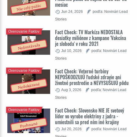
mesiac
Nie celý palác
Jun 24, 2026
podľa: Novinári Lead
Stories
Fact Check: TV Markíza NEDOSTALA
Overovanie Faktov
desiatky miliónov z kampane 'Vakcína
je sloboda' v roku 2021
Nedostávala
Jul 10, 2026
podľa: Novinári Lead
Stories
Fact Check: Veterné turbíny
Overovanie Faktov
NEPOŠKODZUJÚ ľudské zdravie ani
životné prostredie a NEVYSUŠUJÚ pôdu
Nedokázané
Aug 3, 2026
podľa: Novinári Lead
Stories
Fact Check: Slovensko NIE JE svetový
Overovanie Faktov
líder vo vyrobe elektriny z jadra -
umiestnili sa pred ním iné krajiny
Prehnané
Jul 20, 2026
podľa: Novinári Lead
Stories