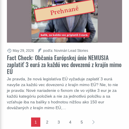
Prehnané
May 29, 2026
podľa: Novinári Lead Stories
Fact Check: Občania Európskej únie NEMUSIA
zaplatiť 3 eurá za každú vec dovezenú z krajín mimo
EÚ
Je pravda, že nová legislatíva EÚ vyžaduje zaplatiť 3 eurá
navyše za každú vec dovezenú z krajín mimo EÚ? Nie, to nie
je pravda: Nové nariadenie o fixnom cle vo výške 3 eur je za
každú kategóriu položiek a nie za jednotlivú položku a sa
vzťahuje iba na balíky s hodnotou nižšou ako 150 eur
dovážaných z krajín mimo EÚ,…
1
2
3
4
5