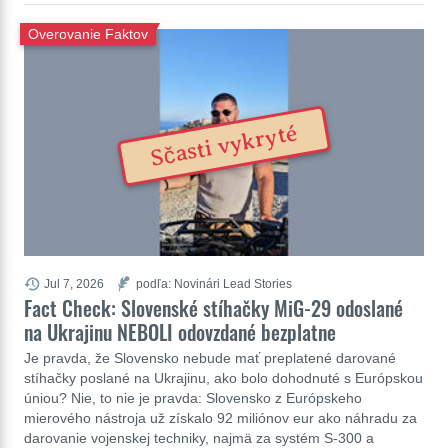
Overovanie Faktov
Sčasti vykryté
Jul 7, 2026
podľa: Novinári Lead Stories
Fact Check: Slovenské stíhačky MiG-29 odoslané
na Ukrajinu NEBOLI odovzdané bezplatne
Je pravda, že Slovensko nebude mať preplatené darované
stíhačky poslané na Ukrajinu, ako bolo dohodnuté s Európskou
úniou? Nie, to nie je pravda: Slovensko z Európskeho
mierového nástroja už získalo 92 miliónov eur ako náhradu za
darovanie vojenskej techniky, najmä za systém S-300 a