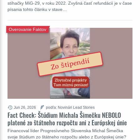
stíhačky MiG-29, v roku 2022. Zvyšná časť refundácií je v čase
písania tohto článku v stave…
Overovanie Faktov
Zo štipendií
Jun 26, 2026
podľa: Novinári Lead Stories
Fact Check: Štúdium Michala Šimečku NEBOLO
platené zo štátneho rozpočtu ani z Európskej únie
Financoval líder Progresívneho Slovenska Michal Šimečka
svoje štúdium zo štátneho rozpočtu alebo z Európskej únie?