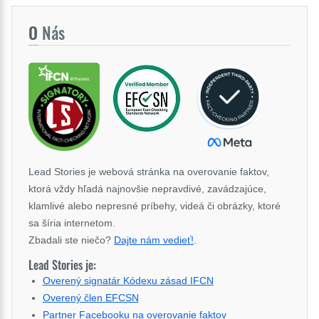
O
Nás
Lead Stories je webová stránka na overovanie faktov,
ktorá vždy hľadá najnovšie nepravdivé, zavádzajúce,
klamlivé alebo nepresné príbehy, videá či obrázky, ktoré
sa šíria internetom.
Zbadali ste niečo?
Dajte nám vedieť!
.
Lead Stories je:
Overený signatár Kódexu zásad IFCN
Overený člen EFCSN
Partner Facebooku na overovanie faktov