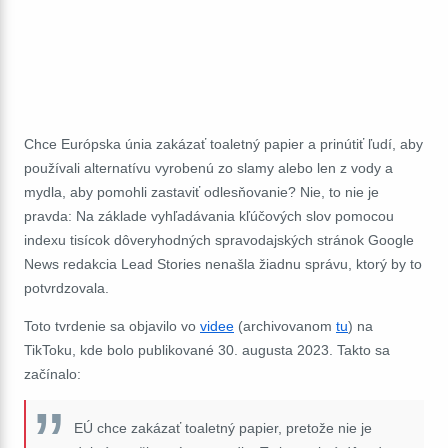
Chce Európska únia zakázať toaletný papier a prinútiť ľudí, aby
používali alternatívu vyrobenú zo slamy alebo len z vody a
mydla, aby pomohli zastaviť odlesňovanie? Nie, to nie je
pravda: Na základe vyhľadávania kľúčových slov pomocou
indexu tisícok dôveryhodných spravodajských stránok Google
News redakcia Lead Stories nenašla žiadnu správu, ktorý by to
potvrdzovala.
Toto tvrdenie sa objavilo vo
videe
(archivovanom
tu
) na
TikToku, kde bolo publikované 30. augusta 2023. Takto sa
začínalo:
EÚ chce zakázať toaletný papier, pretože nie je