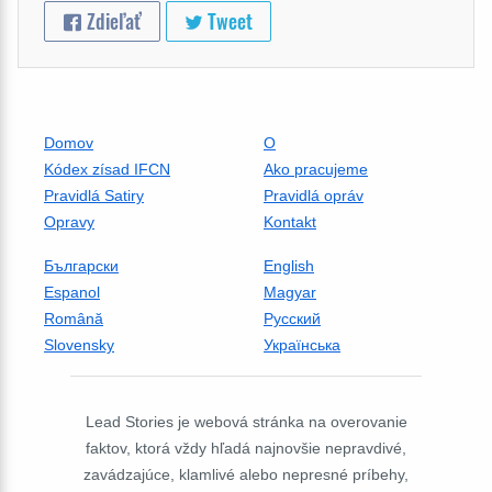
Zdieľať
Tweet
Domov
O
Kódex zísad IFCN
Ako pracujeme
Pravidlá Satiry
Pravidlá opráv
Opravy
Kontakt
Български
English
Espanol
Magyar
Română
Русский
Slovensky
Українська
Lead Stories je webová stránka na overovanie
faktov, ktorá vždy hľadá najnovšie nepravdivé,
zavádzajúce, klamlivé alebo nepresné príbehy,