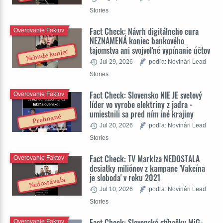
Stories
Fact Check: Návrh digitálneho eura
Overovanie Faktov
NEZNAMENÁ koniec bankového
tajomstva ani svojvoľné vypínanie účtov
Nebude koniec
Jul 29, 2026
podľa: Novinári Lead
Stories
Fact Check: Slovensko NIE JE svetový
Overovanie Faktov
líder vo vyrobe elektriny z jadra -
umiestnili sa pred ním iné krajiny
Prehnané
Jul 20, 2026
podľa: Novinári Lead
Stories
Fact Check: TV Markíza NEDOSTALA
Overovanie Faktov
desiatky miliónov z kampane 'Vakcína
je sloboda' v roku 2021
Nedostávala
Jul 10, 2026
podľa: Novinári Lead
Stories
Fact Check: Slovenské stíhačky MiG-
Overovanie Faktov