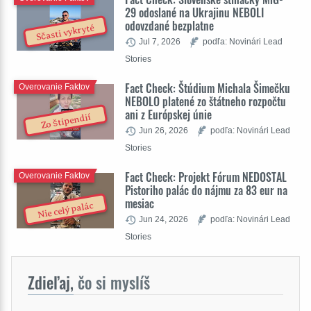
29 odoslané na Ukrajinu NEBOLI
odovzdané bezplatne
Sčasti vykryté
Jul 7, 2026
podľa: Novinári Lead
Stories
Fact Check: Štúdium Michala Šimečku
Overovanie Faktov
NEBOLO platené zo štátneho rozpočtu
ani z Európskej únie
Zo štipendií
Jun 26, 2026
podľa: Novinári Lead
Stories
Fact Check: Projekt Fórum NEDOSTAL
Overovanie Faktov
Pistoriho palác do nájmu za 83 eur na
mesiac
Nie celý palác
Jun 24, 2026
podľa: Novinári Lead
Stories
Zdieľaj,
čo si myslíš