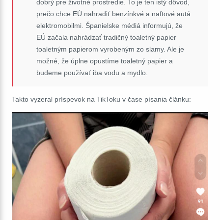
dobrý pre životné prostredie. To je ten istý dôvod,
prečo chce EÚ nahradiť benzínkvé a naftové autá
elektromobilmi. Španielske médiá informujú, že
EÚ začala nahrádzať tradičný toaletný papier
toaletným papierom vyrobeným zo slamy. Ale je
možné, že úplne opustíme toaletný papier a
budeme používať iba vodu a mydlo.
Takto vyzeral príspevok na TikToku v čase písania článku: