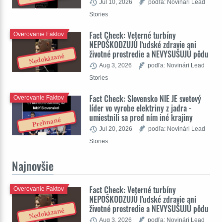
Jul 10, 2026
podľa: Novinári Lead
Stories
Fact Check: Veterné turbíny
Overovanie Faktov
NEPOŠKODZUJÚ ľudské zdravie ani
životné prostredie a NEVYSUŠUJÚ pôdu
Nedokázané
Aug 3, 2026
podľa: Novinári Lead
Stories
Fact Check: Slovensko NIE JE svetový
Overovanie Faktov
líder vo vyrobe elektriny z jadra -
umiestnili sa pred ním iné krajiny
Prehnané
Jul 20, 2026
podľa: Novinári Lead
Stories
Najnovšie
Fact Check: Veterné turbíny
Overovanie Faktov
NEPOŠKODZUJÚ ľudské zdravie ani
životné prostredie a NEVYSUŠUJÚ pôdu
Nedokázané
Aug 3, 2026
podľa: Novinári Lead