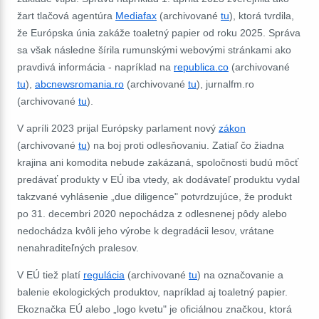
žart tlačová agentúra
Mediafax
(archivované
tu
), ktorá tvrdila,
že Európska únia zakáže toaletný papier od roku 2025. Správa
sa však následne šírila rumunskými webovými stránkami ako
pravdivá informácia - napríklad na
republica.co
(archivované
tu
),
abcnewsromania.ro
(archivované
tu
), jurnalfm.ro
(archivované
tu
).
V apríli 2023 prijal Európsky parlament nový
zákon
(archivované
tu
) na boj proti odlesňovaniu. Zatiaľ čo žiadna
krajina ani komodita nebude zakázaná, spoločnosti budú môcť
predávať produkty v EÚ iba vtedy, ak dodávateľ produktu vydal
takzvané vyhlásenie „due diligence" potvrdzujúce, že produkt
po 31. decembri 2020 nepochádza z odlesnenej pôdy alebo
nedochádza kvôli jeho výrobe k degradácii lesov, vrátane
nenahraditeľných pralesov.
V EÚ tiež platí
regulácia
(archivované
tu
) na označovanie a
balenie ekologických produktov, napríklad aj toaletný papier.
Ekoznačka EÚ alebo „logo kvetu" je oficiálnou značkou, ktorá