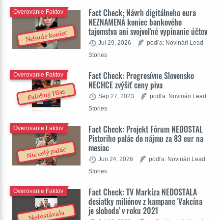
Fact Check: Návrh digitálneho eura
Overovanie Faktov
NEZNAMENÁ koniec bankového
tajomstva ani svojvoľné vypínanie účtov
Nebude koniec
Jul 29, 2026
podľa: Novinári Lead
Stories
Fact Check: Progresívne Slovensko
Overovanie Faktov
NECHCE zvýšiť ceny piva
Falošný Hlas
Sep 27, 2023
podľa: Novinári Lead
Stories
Fact Check: Projekt Fórum NEDOSTAL
Overovanie Faktov
Pistoriho palác do nájmu za 83 eur na
mesiac
Nie celý palác
Jun 24, 2026
podľa: Novinári Lead
Stories
Fact Check: TV Markíza NEDOSTALA
Overovanie Faktov
desiatky miliónov z kampane 'Vakcína
je sloboda' v roku 2021
Nedostávala