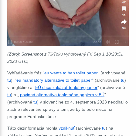
(Zdroj: Screenshot z TikToku vyhotovený
Fri Sep 1 10:23:51
2023 UTC)
Vyhľadávanie fráz "
eu wants to ban toilet paper
" (archivované
tu
), "
eu mandatory alternative to toilet paper
" (archivované
tu
)
v angličtine a „
EÚ chce zakázať toaletný papier
" (archivované
tu
) a „
povinná alternatíva toaletného papiera v EÚ
"
(archivované
tu
) v slovenčine zo 4. septembra 2023 neodhalilo
žiadne relevantné správy o tom, že by to bolo niečo na
programe Európskej únie.
Táto dezinformácia mohla
vzniknúť
(archivované
tu
) na
základe vtipu. Správu napríklad 1. apríla 2023 zverejnila ako