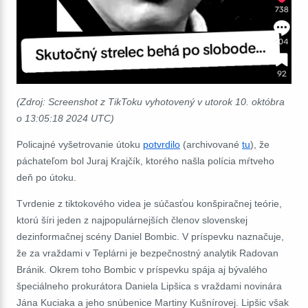
(Zdroj: Screenshot z TikToku vyhotovený v utorok 10. októbra
o 13:05:18 2024 UTC)
Policajné vyšetrovanie útoku
potvrdilo
(archivované
tu
), že
páchateľom bol Juraj Krajčík, ktorého našla polícia mŕtveho
deň po útoku.
Tvrdenie z tiktokového videa je súčasťou konšpiračnej teórie,
ktorú šíri jeden z najpopulárnejších členov slovenskej
dezinformačnej scény Daniel Bombic. V príspevku naznačuje,
že za vraždami v Teplárni je bezpečnostný analytik Radovan
Bránik. Okrem toho Bombic v príspevku spája aj bývalého
špeciálneho prokurátora Daniela Lipšica s vraždami novinára
Jána Kuciaka a jeho snúbenice Martiny Kušnírovej. Lipšic však