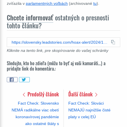
zvíťazila v
parlamentných voľbách
(archivované
tu
).
Chcete informovať
ostatných o presnosti
tohto článku?
https://slovensky.leadstories.com/hoax-alert/2024/10/fact-check-strelec-ktory-spachal-utok-na-teplaren-nie-je-stale-na-slobode.html
Kliknite na tento link, pre skopírovanie do vašej schránky
Sledujte, kto ho zdieľa (môžu to byť aj vaši kamaráti…) a
pridajte link do komentára.:
Predošlý článok
Ďalší článok
Fact Check: Slovensko
Fact Check: Slováci
NEMÁ radikálne viac obetí
NEMAJÚ najnižšie čisté
koronavírovej pandémie
platy v celej EÚ
ako ostatné štáty s