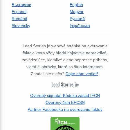
Български
English
Espanol
Magyar
Română
Русский
Slovensky
Українська
Lead Stories je webová stránka na overovanie
faktov, ktorá vždy hľadá najnovšie nepravdivé,
zavádzajúce, klamlivé alebo nepresné príbehy,
videá či obrázky, ktoré sa šíria internetom.
Zbadali ste niečo?
Dajte nám vedieť!
.
Lead Stories je:
Overený signatár Kódexu zásad IFCN
Overený člen EFCSN
Partner Facebooku na overovanie faktov