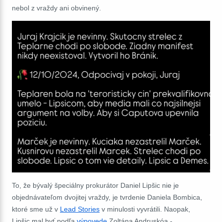
nebol z vraždy ani obvinený.
To, že bývalý špeciálny prokurátor Daniel Lipšic nie je
objednávateľom dvojitej vraždy, je tvrdenie Daniela Bombica,
ktoré sme už v
Lead Stories
v minulosti vyvrátili. Naopak,
Lipšic mal byť podľa
výpovede
Zoltána Andruskóa -