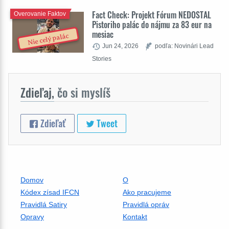
Fact Check: Projekt Fórum NEDOSTAL
Overovanie Faktov
Pistoriho palác do nájmu za 83 eur na
mesiac
Nie celý palác
Jun 24, 2026
podľa: Novinári Lead
Stories
Zdieľaj,
čo si myslíš
Zdieľať
Tweet
Domov
O
Kódex zísad IFCN
Ako pracujeme
Pravidlá Satiry
Pravidlá opráv
Opravy
Kontakt