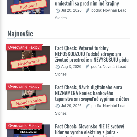
umiestnili sa pred ním iné krajiny
Prehnané
Jul 20, 2026
podľa: Novinári Lead
Stories
Najnovšie
Fact Check: Veterné turbíny
Overovanie Faktov
NEPOŠKODZUJÚ ľudské zdravie ani
životné prostredie a NEVYSUŠUJÚ pôdu
Nedokázané
Aug 3, 2026
podľa: Novinári Lead
Stories
Fact Check: Návrh digitálneho eura
Overovanie Faktov
NEZNAMENÁ koniec bankového
tajomstva ani svojvoľné vypínanie účtov
Nebude koniec
Jul 29, 2026
podľa: Novinári Lead
Stories
Fact Check: Slovensko NIE JE svetový
Overovanie Faktov
líder vo vyrobe elektriny z jadra -