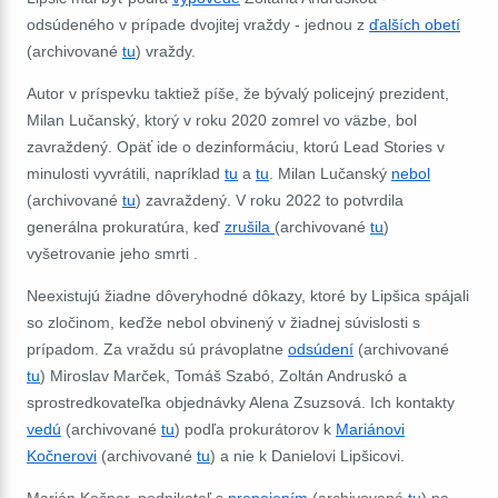
odsúdeného v prípade dvojitej vraždy - jednou z
ďalších obetí
(archivované
tu
) vraždy.
Autor v príspevku taktiež píše, že bývalý policejný prezident,
Milan Lučanský, ktorý v roku 2020 zomrel vo väzbe, bol
zavraždený. Opäť ide o dezinformáciu, ktorú Lead Stories v
minulosti vyvrátili, napríklad
tu
a
tu
.
Milan Lučanský
nebol
(archivované
tu
)
zavraždený. V roku 2022 to potvrdila
generálna prokuratúra, keď
zrušila
(archivované
tu
)
vyšetrovanie jeho smrti
.
Neexistujú žiadne dôveryhodné dôkazy, ktoré by Lipšica spájali
so zločinom, keďže nebol obvinený v žiadnej súvislosti s
prípadom. Za vraždu sú právoplatne
odsúdení
(archivované
tu
) Miroslav Marček, Tomáš Szabó, Zoltán Andruskó a
sprostredkovateľka objednávky Alena Zsuzsová. Ich kontakty
vedú
(archivované
tu
) podľa prokurátorov k
Mariánovi
Kočnerovi
(archivované
tu
) a nie k Danielovi Lipšicovi.
Marián Kočner, podnikateľ s
prepojením
(archivované
tu
) na