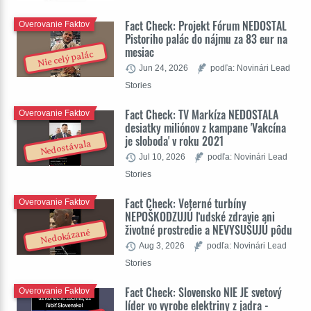
Fact Check: Projekt Fórum NEDOSTAL
Overovanie Faktov
Pistoriho palác do nájmu za 83 eur na
mesiac
Nie celý palác
Jun 24, 2026
podľa: Novinári Lead
Stories
Fact Check: TV Markíza NEDOSTALA
Overovanie Faktov
desiatky miliónov z kampane 'Vakcína
je sloboda' v roku 2021
Nedostávala
Jul 10, 2026
podľa: Novinári Lead
Stories
Fact Check: Veterné turbíny
Overovanie Faktov
NEPOŠKODZUJÚ ľudské zdravie ani
životné prostredie a NEVYSUŠUJÚ pôdu
Nedokázané
Aug 3, 2026
podľa: Novinári Lead
Stories
Fact Check: Slovensko NIE JE svetový
Overovanie Faktov
líder vo vyrobe elektriny z jadra -