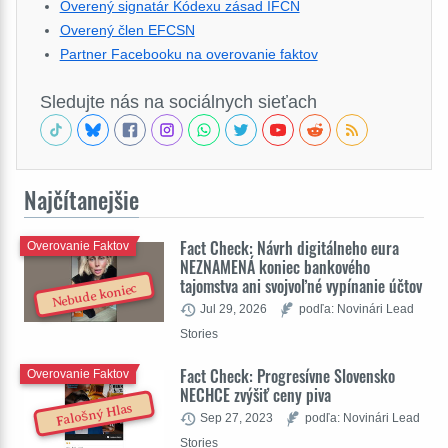
Overený signatár Kódexu zásad IFCN
Overený člen EFCSN
Partner Facebooku na overovanie faktov
Sledujte nás na sociálnych sieťach
Najčítanejšie
Fact Check: Návrh digitálneho eura
Overovanie Faktov
NEZNAMENÁ koniec bankového
tajomstva ani svojvoľné vypínanie účtov
Nebude koniec
Jul 29, 2026
podľa: Novinári Lead
Stories
Fact Check: Progresívne Slovensko
Overovanie Faktov
NECHCE zvýšiť ceny piva
Falošný Hlas
Sep 27, 2023
podľa: Novinári Lead
Stories