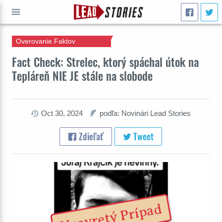
Overovanie Faktov
ÍSŤ
Fact Check: Strelec, ktorý spáchal útok na
Tepláreň NIE JE stále na slobode
Oct 30, 2024
podľa: Novinári Lead Stories
Zdieľať
Tweet
Uzavretý Prípad