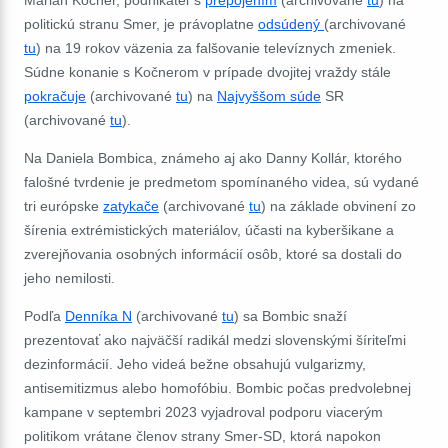
politickú stranu Smer, je právoplatne
odsúdený
(archivované
tu
) na 19 rokov väzenia za falšovanie televíznych zmeniek.
Súdne konanie s Kočnerom v prípade dvojitej vraždy stále
pokračuje
(archivované
tu
) na
Najvyššom súde
SR
(archivované
tu
).
Na Daniela Bombica, známeho aj ako Danny Kollár, ktorého
falošné tvrdenie je predmetom spomínaného videa, sú vydané
tri európske
zatykače
(archivované
tu
) na základe obvinení zo
šírenia extrémistických materiálov, účasti na kyberšikane a
zverejňovania osobných informácií osôb, ktoré sa dostali do
jeho nemilosti.
Podľa
Denníka N
(archivované
tu
) sa Bombic snaží
prezentovať ako najväčší radikál medzi slovenskými šíriteľmi
dezinformácií. Jeho videá bežne obsahujú vulgarizmy,
antisemitizmus alebo homofóbiu. Bombic počas predvolebnej
kampane v septembri 2023 vyjadroval podporu viacerým
politikom vrátane členov strany Smer-SD, ktorá napokon