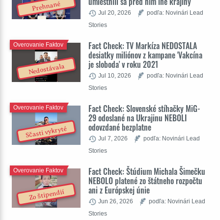
umiestnili sa pred ním iné krajiny
Prehnané
Jul 20, 2026
podľa: Novinári Lead
Stories
Fact Check: TV Markíza NEDOSTALA
Overovanie Faktov
desiatky miliónov z kampane 'Vakcína
je sloboda' v roku 2021
Nedostávala
Jul 10, 2026
podľa: Novinári Lead
Stories
Fact Check: Slovenské stíhačky MiG-
Overovanie Faktov
29 odoslané na Ukrajinu NEBOLI
odovzdané bezplatne
Sčasti vykryté
Jul 7, 2026
podľa: Novinári Lead
Stories
Fact Check: Štúdium Michala Šimečku
Overovanie Faktov
NEBOLO platené zo štátneho rozpočtu
ani z Európskej únie
Zo štipendií
Jun 26, 2026
podľa: Novinári Lead
Stories