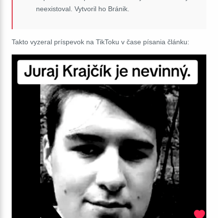
neexistoval. Vytvoril ho Bránik.
Takto vyzeral príspevok na TikToku v čase písania článku: