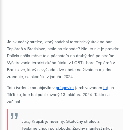
Je skutočný strelec, ktorý spáchal teroristický útok na bar
Tepláreň v Bratislave, stále na slobode? Nie, to nie je pravda:
Polícia našla mŕtve telo páchateľa na druhý deň po streľbe.
Vyšetrovanie teroristického útoku v LGBT+ bare Tepláreň v
Bratislave, ktorý si vyžiadal dve obete na životoch a jedno
zranenie, sa skončilo v januári 2024.
Toto tvrdenie sa objavilo v
príspevku
(archivovanom
tu
) na
TikToku, kde bol publikovaný 13. októbra 2024. Takto sa
začínal:
Juraj Krajčík je nevinný. Skutočný strelec z
Teplárne chodí po slobode. Žiadny manifest nikdy