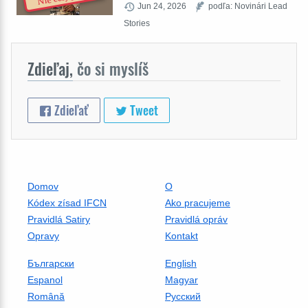
Jun 24, 2026
podľa: Novinári Lead
Stories
Zdieľaj,
čo si myslíš
Zdieľať
Tweet
Domov
O
Kódex zísad IFCN
Ako pracujeme
Pravidlá Satiry
Pravidlá opráv
Opravy
Kontakt
Български
English
Espanol
Magyar
Română
Русский