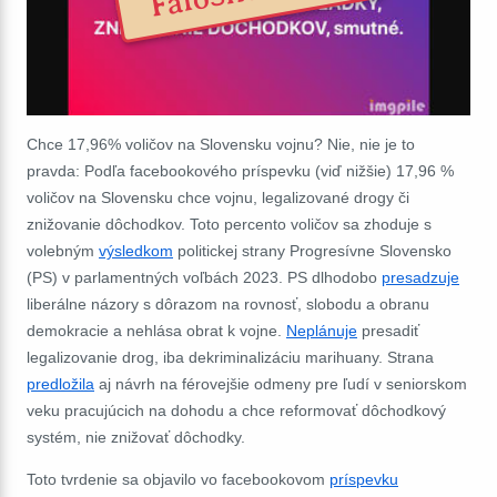
Chce 17,96% voličov na Slovensku vojnu? Nie, nie je to
pravda: Podľa facebookového príspevku (viď nižšie) 17,96 %
voličov na Slovensku chce vojnu, legalizované drogy či
znižovanie dôchodkov. Toto percento voličov sa zhoduje s
volebným
výsledkom
politickej strany Progresívne Slovensko
(PS) v parlamentných voľbách 2023. PS dlhodobo
presadzuje
liberálne názory s dôrazom na rovnosť, slobodu a obranu
demokracie a nehlása obrat k vojne.
Neplánuje
presadiť
legalizovanie drog, iba dekriminalizáciu marihuany. Strana
predložila
aj návrh na férovejšie odmeny pre ľudí v seniorskom
veku pracujúcich na dohodu a chce reformovať dôchodkový
systém, nie znižovať dôchodky.
Toto tvrdenie sa objavilo vo facebookovom
príspevku