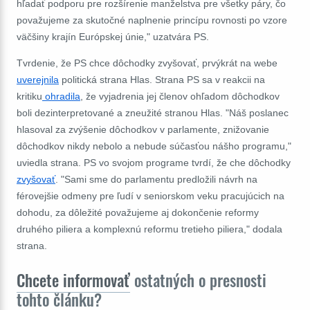
hľadať podporu pre rozšírenie manželstva pre všetky páry, čo
považujeme za skutočné naplnenie princípu rovnosti po vzore
väčšiny krajín Európskej únie," uzatvára PS.
Tvrdenie, že PS chce dôchodky zvyšovať, prvýkrát na webe
uverejnila
politická strana Hlas. Strana PS sa v reakcii na
kritiku
ohradila
, že vyjadrenia jej členov ohľadom dôchodkov
boli dezinterpretované a zneužité stranou Hlas. "Náš poslanec
hlasoval za zvýšenie dôchodkov v parlamente, znižovanie
dôchodkov nikdy nebolo a nebude súčasťou nášho programu,"
uviedla strana. PS vo svojom programe tvrdí, že che dôchodky
zvyšovať
. "Sami sme do parlamentu predložili návrh na
férovejšie odmeny pre ľudí v seniorskom veku pracujúcich na
dohodu, za dôležité považujeme aj dokončenie reformy
druhého piliera a komplexnú reformu tretieho piliera," dodala
strana.
Chcete informovať
ostatných o presnosti
tohto článku?