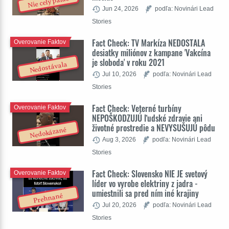
Nie celý palác
Jun 24, 2026
podľa: Novinári Lead
Stories
Fact Check: TV Markíza NEDOSTALA
Overovanie Faktov
desiatky miliónov z kampane 'Vakcína
je sloboda' v roku 2021
Nedostávala
Jul 10, 2026
podľa: Novinári Lead
Stories
Fact Check: Veterné turbíny
Overovanie Faktov
NEPOŠKODZUJÚ ľudské zdravie ani
životné prostredie a NEVYSUŠUJÚ pôdu
Nedokázané
Aug 3, 2026
podľa: Novinári Lead
Stories
Fact Check: Slovensko NIE JE svetový
Overovanie Faktov
líder vo vyrobe elektriny z jadra -
umiestnili sa pred ním iné krajiny
Prehnané
Jul 20, 2026
podľa: Novinári Lead
Stories