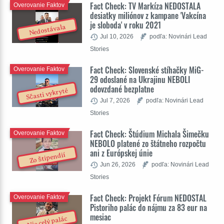
Fact Check: TV Markíza NEDOSTALA
Overovanie Faktov
desiatky miliónov z kampane 'Vakcína
je sloboda' v roku 2021
Nedostávala
Jul 10, 2026
podľa: Novinári Lead
Stories
Fact Check: Slovenské stíhačky MiG-
Overovanie Faktov
29 odoslané na Ukrajinu NEBOLI
odovzdané bezplatne
Sčasti vykryté
Jul 7, 2026
podľa: Novinári Lead
Stories
Fact Check: Štúdium Michala Šimečku
Overovanie Faktov
NEBOLO platené zo štátneho rozpočtu
ani z Európskej únie
Zo štipendií
Jun 26, 2026
podľa: Novinári Lead
Stories
Fact Check: Projekt Fórum NEDOSTAL
Overovanie Faktov
Pistoriho palác do nájmu za 83 eur na
mesiac
Nie celý palác