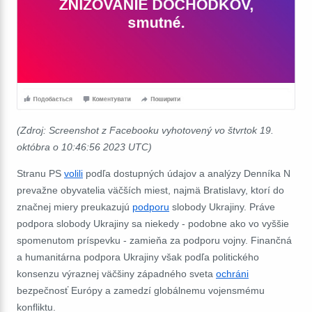
(Zdroj: Screenshot z Facebooku vyhotovený vo štvrtok 19.
ok
tóbra o 10:46:56 2023 UTC)
Stranu PS
volili
podľa dostupných údajov a analýzy Denníka N
prevažne obyvatelia väčších miest, najmä Bratislavy, ktorí do
značnej miery preukazujú
podporu
slobody Ukrajiny. Práve
podpora slobody Ukrajiny sa niekedy - podobne ako vo vyššie
spomenutom príspevku - zamieňa za podporu vojny. Finančná
a humanitárna podpora Ukrajiny však podľa politického
konsenzu výraznej väčšiny západného sveta
ochráni
bezpečnosť Európy a zamedzí globálnemu vojensmému
konfliktu.