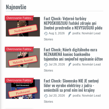
Najnovšie
Fact Check: Veterné turbíny
Overovanie Faktov
NEPOŠKODZUJÚ ľudské zdravie ani
životné prostredie a NEVYSUŠUJÚ pôdu
Nedokázané
Aug 3, 2026
podľa: Novinári Lead
Stories
Fact Check: Návrh digitálneho eura
Overovanie Faktov
NEZNAMENÁ koniec bankového
tajomstva ani svojvoľné vypínanie účtov
Nebude koniec
Jul 29, 2026
podľa: Novinári Lead
Stories
Fact Check: Slovensko NIE JE svetový
Overovanie Faktov
líder vo vyrobe elektriny z jadra -
umiestnili sa pred ním iné krajiny
Prehnané
Jul 20, 2026
podľa: Novinári Lead
Stories