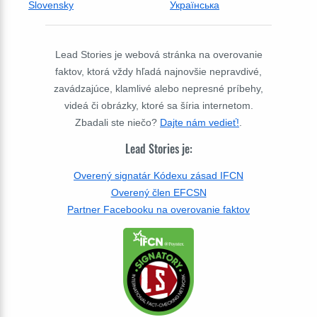
Slovensky
Українська
Lead Stories je webová stránka na overovanie
faktov, ktorá vždy hľadá najnovšie nepravdivé,
zavádzajúce, klamlivé alebo nepresné príbehy,
videá či obrázky, ktoré sa šíria internetom.
Zbadali ste niečo?
Dajte nám vedieť!
.
Lead Stories je:
Overený signatár Kódexu zásad IFCN
Overený člen EFCSN
Partner Facebooku na overovanie faktov