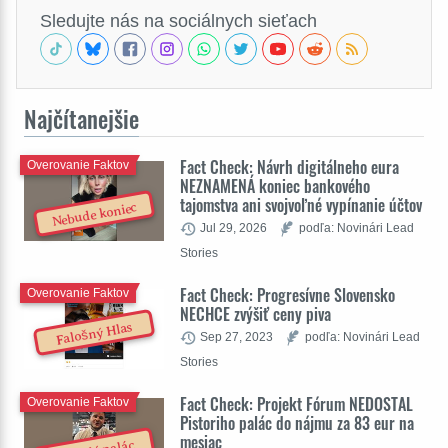
Sledujte nás na sociálnych sieťach
Najčítanejšie
Fact Check: Návrh digitálneho eura
Overovanie Faktov
NEZNAMENÁ koniec bankového
tajomstva ani svojvoľné vypínanie účtov
Nebude koniec
Jul 29, 2026
podľa: Novinári Lead
Stories
Fact Check: Progresívne Slovensko
Overovanie Faktov
NECHCE zvýšiť ceny piva
Falošný Hlas
Sep 27, 2023
podľa: Novinári Lead
Stories
Fact Check: Projekt Fórum NEDOSTAL
Overovanie Faktov
Pistoriho palác do nájmu za 83 eur na
mesiac