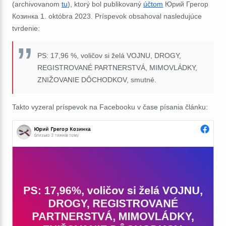
(archivovanom
tu
), ktorý bol publikovaný
účtom
Юрий Грегор
Козинка
1. októbra 2023. Príspevok obsahoval nasledujúce
tvrdenie:
PS: 17,96 %, voličov si želá VOJNU, DROGY,
REGISTROVANÉ PARTNERSTVÁ, MIMOVLÁDKY,
ZNIŽOVANIE DÔCHODKOV, smutné.
Takto vyzeral príspevok na Facebooku v čase písania článku: