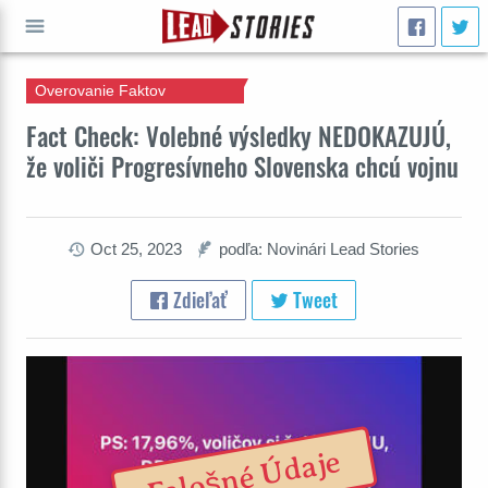
Overovanie Faktov
ÍSŤ
Fact Check: Volebné výsledky NEDOKAZUJÚ,
že voliči Progresívneho Slovenska chcú vojnu
Oct 25, 2023
podľa: Novinári Lead Stories
Zdieľať
Tweet
Falošné Údaje