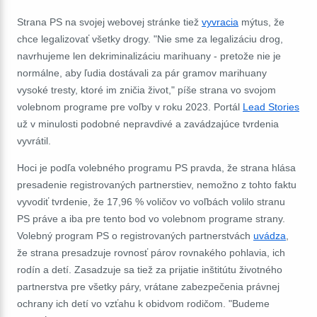
Strana PS na svojej webovej stránke tiež
vyvracia
mýtus, že
chce legalizovať všetky drogy. "Nie sme za legalizáciu drog,
navrhujeme len dekriminalizáciu marihuany - pretože nie je
normálne, aby ľudia dostávali za pár gramov marihuany
vysoké tresty, ktoré im zničia život," píše strana vo svojom
volebnom programe pre voľby v roku 2023.
Portál
Lead Stories
už v minulosti podobné nepravdivé a zavádzajúce tvrdenia
vyvrátil.
Hoci je podľa volebného programu PS pravda, že strana hlása
presadenie registrovaných partnerstiev, nemožno z tohto faktu
vyvodiť tvrdenie, že 17,96 % voličov vo voľbách volilo stranu
PS práve a iba pre tento bod vo volebnom programe strany.
Volebný program PS o registrovaných partnerstvách
uvádza
,
že strana presadzuje rovnosť párov rovnakého pohlavia, ich
rodín a detí. Zasadzuje sa tiež za prijatie inštitútu životného
partnerstva pre všetky páry, vrátane zabezpečenia právnej
ochrany ich detí vo vzťahu k obidvom rodičom. "Budeme