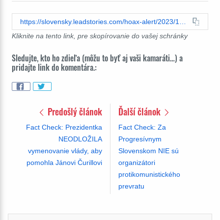
https://slovensky.leadstories.com/hoax-alert/2023/10/fact-check-volebné-výsledky-nedokazujú,-že-voliči-progresívneho-slovenska-chcú-vojnu.html
Kliknite na tento link, pre skopírovanie do vašej schránky
Sledujte, kto ho zdieľa (môžu to byť aj vaši kamaráti…) a
pridajte link do komentára.:
Predošlý článok
Ďalší článok
Fact Check: Prezidentka
Fact Check: Za
NEODLOŽILA
Progresívnym
vymenovanie vlády, aby
Slovenskom NIE sú
pomohla Jánovi Čurillovi
organizátori
protikomunistického
prevratu