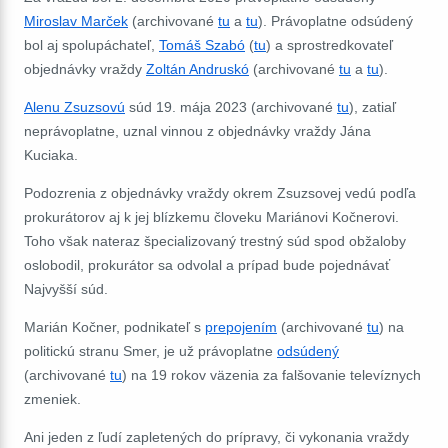
Miroslav Marček
(archivované
tu
a
tu
). Právoplatne odsúdený
bol aj spolupáchateľ,
Tomáš Szabó
(
tu
) a sprostredkovateľ
objednávky vraždy
Zoltán Andruskó
(archivované
tu
a
tu
).
Alenu Zsuzsovú
súd 19. mája 2023 (archivované
tu
), zatiaľ
neprávoplatne, uznal vinnou z objednávky vraždy Jána
Kuciaka.
Podozrenia z objednávky vraždy okrem Zsuzsovej vedú podľa
prokurátorov aj k jej blízkemu človeku Mariánovi Kočnerovi.
Toho však nateraz špecializovaný trestný súd spod obžaloby
oslobodil, prokurátor sa odvolal a prípad bude pojednávať
Najvyšší súd.
Marián Kočner, podnikateľ s
prepojením
(archivované
tu
) na
politickú stranu Smer, je už právoplatne
odsúdený
(archivované
tu
) na 19 rokov väzenia za falšovanie televíznych
zmeniek.
Ani jeden z ľudí zapletených do prípravy, či vykonania vraždy