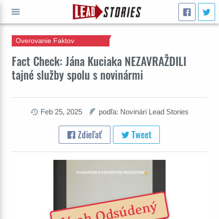
Overovanie Faktov
ÍSŤ
Fact Check: Jána Kuciaka NEZAVRAŽDILI
tajné služby spolu s novinármi
Feb 25, 2025
podľa: Novinári Lead Stories
Zdieľať
Tweet
Vrah Odsúdený