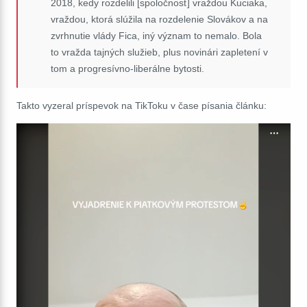
2018, kedy rozdelili [spoločnosť] vraždou Kuciaka,
vraždou, ktorá slúžila na rozdelenie Slovákov a na
zvrhnutie vlády Fica, iný význam to nemalo. Bola
to vražda tajných služieb, plus novinári zapletení v
tom a progresívno-liberálne bytosti.
Takto vyzeral príspevok na TikToku v čase písania článku: