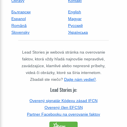
Opravy
Kontakt
Български
English
Espanol
Magyar
Română
Русский
Slovensky
Українська
Lead Stories je webová stránka na overovanie
faktov, ktorá vždy hľadá najnovšie nepravdivé,
zavádzajúce, klamlivé alebo nepresné príbehy,
videá či obrázky, ktoré sa šíria internetom.
Zbadali ste niečo?
Dajte nám vedieť!
.
Lead Stories je:
Overený signatár Kódexu zásad IFCN
Overený člen EFCSN
Partner Facebooku na overovanie faktov