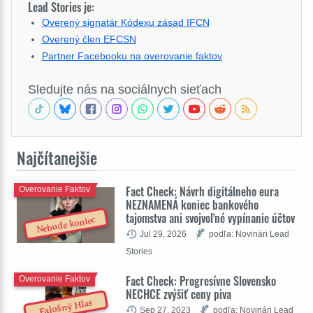
Lead Stories je:
Overený signatár Kódexu zásad IFCN
Overený člen EFCSN
Partner Facebooku na overovanie faktov
Sledujte nás na sociálnych sieťach
Najčítanejšie
Fact Check: Návrh digitálneho eura
Overovanie Faktov
NEZNAMENÁ koniec bankového
tajomstva ani svojvoľné vypínanie účtov
Nebude koniec
Jul 29, 2026
podľa: Novinári Lead
Stories
Fact Check: Progresívne Slovensko
Overovanie Faktov
NECHCE zvýšiť ceny piva
Falošný Hlas
Sep 27, 2023
podľa: Novinári Lead