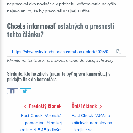
nepracoval ako novinár a v priebehu vyšetrovania nevyšlo
najavo ani to, že by pracovali v tajnej službe.
Chcete informovať
ostatných o presnosti
tohto článku?
https://slovensky.leadstories.com/hoax-alert/2025/02/fact-check-jana-kuciaka-nezavrazdili-tajne-sluzby-spolu-s-novinarmi.html
Kliknite na tento link, pre skopírovanie do vašej schránky
Sledujte, kto ho zdieľa (môžu to byť aj vaši kamaráti…) a
pridajte link do komentára.:
Predošlý článok
Ďalší článok
Fact Check: Vojenská
Fact Check: Väčšina
pomoc inej členskej
kritických nerastov na
krajine NIE JE jediným
Ukrajine sa