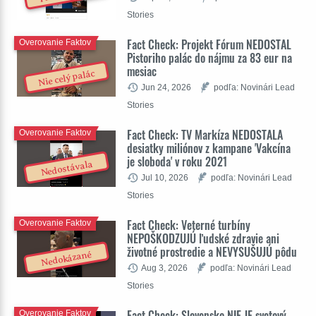
Stories
Fact Check: Projekt Fórum NEDOSTAL
Overovanie Faktov
Pistoriho palác do nájmu za 83 eur na
mesiac
Nie celý palác
Jun 24, 2026
podľa: Novinári Lead
Stories
Fact Check: TV Markíza NEDOSTALA
Overovanie Faktov
desiatky miliónov z kampane 'Vakcína
je sloboda' v roku 2021
Nedostávala
Jul 10, 2026
podľa: Novinári Lead
Stories
Fact Check: Veterné turbíny
Overovanie Faktov
NEPOŠKODZUJÚ ľudské zdravie ani
životné prostredie a NEVYSUŠUJÚ pôdu
Nedokázané
Aug 3, 2026
podľa: Novinári Lead
Stories
Fact Check: Slovensko NIE JE svetový
Overovanie Faktov