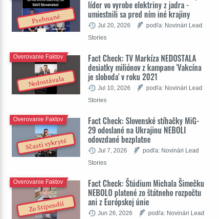
líder vo vyrobe elektriny z jadra -
umiestnili sa pred ním iné krajiny
Prehnané
Jul 20, 2026
podľa: Novinári Lead
Stories
Fact Check: TV Markíza NEDOSTALA
Overovanie Faktov
desiatky miliónov z kampane 'Vakcína
je sloboda' v roku 2021
Nedostávala
Jul 10, 2026
podľa: Novinári Lead
Stories
Fact Check: Slovenské stíhačky MiG-
Overovanie Faktov
29 odoslané na Ukrajinu NEBOLI
odovzdané bezplatne
Sčasti vykryté
Jul 7, 2026
podľa: Novinári Lead
Stories
Fact Check: Štúdium Michala Šimečku
Overovanie Faktov
NEBOLO platené zo štátneho rozpočtu
ani z Európskej únie
Zo štipendií
Jun 26, 2026
podľa: Novinári Lead