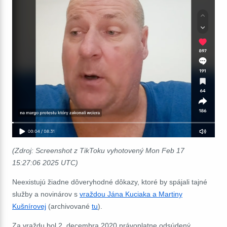
(Zdroj: Screenshot z TikToku vyhotovený Mon Feb 17
15:27:06 2025 UTC)
Neexistujú žiadne dôveryhodné dôkazy, ktoré by spájali tajné
služby a novinárov s
vraždou Jána Kuciaka a Martiny
Kušnírovej
(archivované
tu
).
Za vraždu bol 2. decembra 2020 právoplatne odsúdený