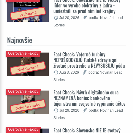
líder vo vyrobe elektriny z jadra -
umiestnili sa pred ním iné krajiny
Prehnané
Jul 20, 2026
podľa: Novinári Lead
Stories
Najnovšie
Fact Check: Veterné turbíny
Overovanie Faktov
NEPOŠKODZUJÚ ľudské zdravie ani
životné prostredie a NEVYSUŠUJÚ pôdu
Nedokázané
Aug 3, 2026
podľa: Novinári Lead
Stories
Fact Check: Návrh digitálneho eura
Overovanie Faktov
NEZNAMENÁ koniec bankového
tajomstva ani svojvoľné vypínanie účtov
Nebude koniec
Jul 29, 2026
podľa: Novinári Lead
Stories
Fact Check: Slovensko NIE JE svetový
Overovanie Faktov