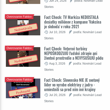
Jun 24, 2026
podľa: Novinári Lead
Stories
Fact Check: TV Markíza NEDOSTALA
Overovanie Faktov
desiatky miliónov z kampane 'Vakcína
je sloboda' v roku 2021
Nedostávala
Jul 10, 2026
podľa: Novinári Lead
Stories
Fact Check: Veterné turbíny
Overovanie Faktov
NEPOŠKODZUJÚ ľudské zdravie ani
životné prostredie a NEVYSUŠUJÚ pôdu
Nedokázané
Aug 3, 2026
podľa: Novinári Lead
Stories
Fact Check: Slovensko NIE JE svetový
Overovanie Faktov
líder vo vyrobe elektriny z jadra -
umiestnili sa pred ním iné krajiny
Prehnané
Jul 20, 2026
podľa: Novinári Lead
Stories