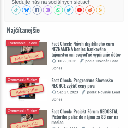
Sledujte nás na sociálnych sieťach
Najčítanejšie
Fact Check: Návrh digitálneho eura
Overovanie Faktov
NEZNAMENÁ koniec bankového
tajomstva ani svojvoľné vypínanie účtov
Nebude koniec
Jul 29, 2026
podľa: Novinári Lead
Stories
Fact Check: Progresívne Slovensko
Overovanie Faktov
NECHCE zvýšiť ceny piva
Falošný Hlas
Sep 27, 2023
podľa: Novinári Lead
Stories
Fact Check: Projekt Fórum NEDOSTAL
Overovanie Faktov
Pistoriho palác do nájmu za 83 eur na
mesiac
Nie celý palác