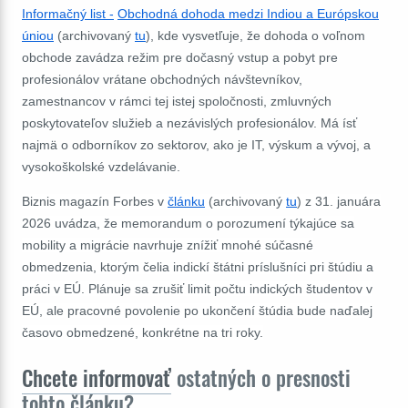
Informačný list -
Obchodná dohoda medzi Indiou a Európskou
úniou
(archivovaný
tu
), kde vysvetľuje, že dohoda o voľnom
obchode zavádza režim pre dočasný vstup a pobyt pre
profesionálov vrátane obchodných návštevníkov,
zamestnancov v rámci tej istej spoločnosti, zmluvných
poskytovateľov služieb a nezávislých profesionálov. Má ísť
najmä o odborníkov zo sektorov, ako je IT, výskum a vývoj, a
vysokoškolské vzdelávanie.
Biznis magazín Forbes v
článku
(archivovaný
tu
) z 31. januára
2026 uvádza, že memorandum o porozumení týkajúce sa
mobility a migrácie navrhuje znížiť mnohé súčasné
obmedzenia, ktorým čelia indickí štátni príslušníci pri štúdiu a
práci v EÚ. Plánuje sa zrušiť limit počtu indických študentov v
EÚ, ale pracovné povolenie po ukončení štúdia bude naďalej
časovo obmedzené, konkrétne na tri roky.
Chcete informovať
ostatných o presnosti
tohto článku?