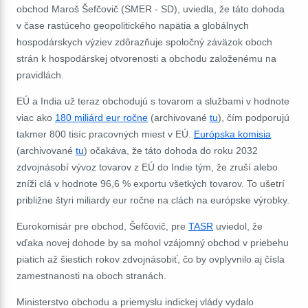
obchod Maroš Šefčovič (SMER - SD), uviedla
, že táto dohoda
v čase rastúceho geopolitického napätia a globálnych
hospodárskych výziev zdôrazňuje spoločný záväzok oboch
strán k hospodárskej otvorenosti a obchodu založenému na
pravidlách.
EÚ a India už teraz obchodujú s tovarom a službami v hodnote
viac ako
180 miliárd eur ročne
(archivované
tu
), čím podporujú
takmer 800 tisíc pracovných miest v EÚ.
Európska komisia
(archivované
tu
) očakáva, že táto dohoda do roku 2032
zdvojnásobí vývoz tovarov z EÚ do Indie tým, že zruší alebo
zníži clá v hodnote 96,6 % exportu všetkých tovarov. To ušetrí
približne štyri miliardy eur ročne na clách na európske výrobky.
Eurokomisár pre obchod, Šefčovič, pre
TASR
uviedol, že
vďaka novej dohode by sa mohol vzájomný obchod v priebehu
piatich až šiestich rokov zdvojnásobiť, čo by ovplyvnilo aj čísla
zamestnanosti na oboch stranách.
Ministerstvo obchodu a priemyslu indickej vlády vydalo