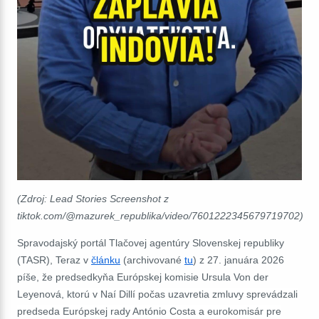
(Zdroj: Lead Stories Screenshot z
tiktok.com/@mazurek_republika/video/7601222345679719702)
Spravodajský portál Tlačovej agentúry Slovenskej republiky
(TASR), Teraz v
článku
(archivované
tu
) z 27. januára 2026
píše, že predsedkyňa Európskej komisie Ursula Von der
Leyenov
á, ktorú v Naí Dillí počas uzavretia zmluvy sprevádzali
predseda Európskej rady António Costa a eurokomisár pre