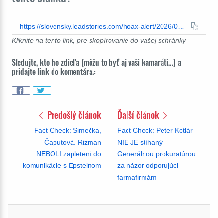
https://slovensky.leadstories.com/hoax-alert/2026/02/fact-check-dohoda-medzi-eu-a-indiou-neprinesie-masivny-prilev-lacnej-pracovnej-sily-z-indie-do-europy.html
Kliknite na tento link, pre skopírovanie do vašej schránky
Sledujte, kto ho zdieľa (môžu to byť aj vaši kamaráti…) a
pridajte link do komentára.:
Predošlý článok
Ďalší článok
Fact Check: Šimečka,
Fact Check: Peter Kotlár
Čaputová, Rizman
NIE JE stíhaný
NEBOLI zapletení do
Generálnou prokuratúrou
komunikácie s Epsteinom
za názor odporujúci
farmafirmám