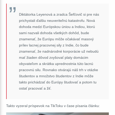
Diktátorka Leyenová a zradca Šefčovič si pre nás
prichystali ďalšiu neuveriteľnú katastrofu. Nová
dohoda medzi Európskou úniou a Indiou, ktorú
sami nazvali dohoda všetkých dohôd, bude
znamenať, že Európu môže očakávať masový
prílev lacnej pracovnej sily z Indie, čo bude
znamenať, že nadnárodné korporácie už nebudú
mať žiaden dôvod zvyšovať platy domácim
obyvateľom a skrátka uprednostnia túto lacnú
pracovnú silu. Rovnako otvárajú náš trh v otázke
študentov a množstvo študentov z Indie môže
takto prichádzať do Európy študovať a potom tu
ostať pracovať a žiť.
Takto vyzeral príspevok na TikToku v čase písania článku: