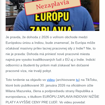
Nezaplavia
Je pravda, že dohoda z 2026 o voľnom obchode medzi
Európskou úniou a Indiou, bude znamenať, že Európa môže
očakávať masívny prílev lacnej pracovnej sily z Indie? Nie, to
nie je pravda:
Dohoda má priniesť nové pracovné miesta
najmä pre vysoko kvalifikovaných ľudí z EÚ aj z Indie. Indickí
odborníci a študenti by pritom mali získavať len dočasné
pracovné víza, nie trvalý pobyt.
Toto tvrdenie sa objavilo vo
videu
(archivovane
tu
) na TikToku,
ktoré bolo publikované 30. januára 2026 na oficiálnom účte
Milana Mazureka, člena a podpredsedu strany Republika a
europoslanca, s titulkom EURÓPU ZAPLAVIA INDOVIA! NIŽŠIE
PLATY A VYŠŠIE CENY PRE ĽUDÍ!. Vo videu povedal: