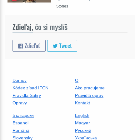
Stories
Zdieľaj,
čo si myslíš
Zdieľať
Tweet
Domov
O
Kódex zísad IFCN
Ako pracujeme
Pravidlá Satiry
Pravidlá opráv
Opravy
Kontakt
Български
English
Espanol
Magyar
Română
Русский
Slovensky
Українська