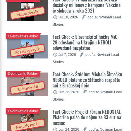
desiatky miliónov z kampane 'Vakcína
je sloboda' v roku 2021
Nedostávala
Jul 10, 2026
podľa: Novinári Lead
Stories
Fact Check: Slovenské stíhačky MiG-
Overovanie Faktov
29 odoslané na Ukrajinu NEBOLI
odovzdané bezplatne
Sčasti vykryté
Jul 7, 2026
podľa: Novinári Lead
Stories
Fact Check: Štúdium Michala Šimečku
Overovanie Faktov
NEBOLO platené zo štátneho rozpočtu
ani z Európskej únie
Zo štipendií
Jun 26, 2026
podľa: Novinári Lead
Stories
Fact Check: Projekt Fórum NEDOSTAL
Overovanie Faktov
Pistoriho palác do nájmu za 83 eur na
mesiac
Nie celý palác
Jun 24, 2026
podľa: Novinári Lead