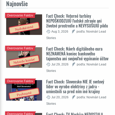
Najnovšie
Fact Check: Veterné turbíny
Overovanie Faktov
NEPOŠKODZUJÚ ľudské zdravie ani
životné prostredie a NEVYSUŠUJÚ pôdu
Nedokázané
Aug 3, 2026
podľa: Novinári Lead
Stories
Fact Check: Návrh digitálneho eura
Overovanie Faktov
NEZNAMENÁ koniec bankového
tajomstva ani svojvoľné vypínanie účtov
Nebude koniec
Jul 29, 2026
podľa: Novinári Lead
Stories
Fact Check: Slovensko NIE JE svetový
Overovanie Faktov
líder vo vyrobe elektriny z jadra -
umiestnili sa pred ním iné krajiny
Prehnané
Jul 20, 2026
podľa: Novinári Lead
Stories
Fact Check: TV Markíza NEDOSTALA
Overovanie Faktov