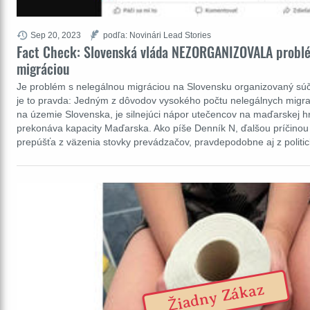
Sep 20, 2023
podľa: Novinári Lead Stories
Fact Check: Slovenská vláda NEZORGANIZOVALA problé
migráciou
Je problém s nelegálnou migráciou na Slovensku organizovaný súč
je to pravda: Jedným z dôvodov vysokého počtu nelegálnych migran
na územie Slovenska, je silnejúci nápor utečencov na maďarskej hr
prekonáva kapacity Maďarska. Ako píše Denník N, ďalšou príčino
prepúšťa z väzenia stovky prevádzačov, pravdepodobne aj z polit
Žiadny Zákaz