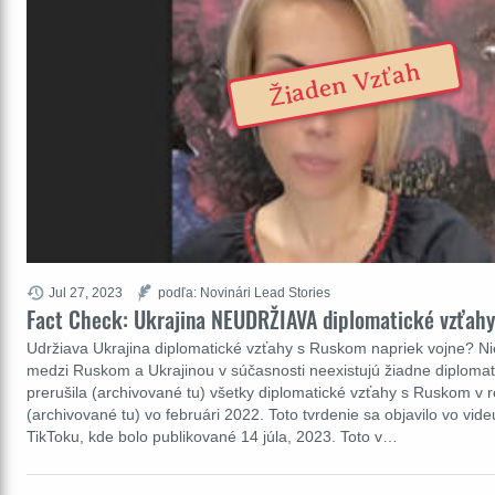
Žiaden Vzťah
Jul 27, 2023
podľa: Novinári Lead Stories
Fact Check: Ukrajina NEUDRŽIAVA diplomatické vzťah
Udržiava Ukrajina diplomatické vzťahy s Ruskom napriek vojne? Nie
medzi Ruskom a Ukrajinou v súčasnosti neexistujú žiadne diplomati
prerušila (archivované tu) všetky diplomatické vzťahy s Ruskom v r
(archivované tu) vo februári 2022. Toto tvrdenie sa objavilo vo vid
TikToku, kde bolo publikované 14 júla, 2023. Toto v…