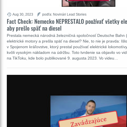
Aug 30, 2023
podľa: Novinári Lead Stories
Fact Check: Nemecko NEPRESTALO používať všetky ele
aby prešlo späť na diesel
Prestala nemecká národná železničná spoločnosť Deutsche Bahn (
elektrické motory a prešla späť na diesel? Nie, to nie je pravda: I
v Spojenom kráľovstve, ktorý prestal používať elektrické lokomotí
kvôli vysokým nákladom na údržbu. Toto tvrdenie sa objavilo vo vi
na TikToku, kde bolo publikované 9. augusta 2023. Vo videu…
Zavádzajúce