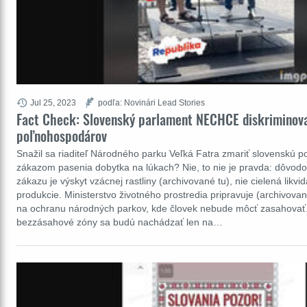
Jul 25, 2023
podľa: Novinári Lead Stories
Fact Check: Slovenský parlament NECHCE diskriminov
poľnohospodárov
Snažil sa riaditeľ Národného parku Veľká Fatra zmariť slovenskú p
zákazom pasenia dobytka na lúkach? Nie, to nie je pravda: dôvo
zákazu je výskyt vzácnej rastliny (archivované tu), nie cielená likvi
produkcie. Ministerstvo životného prostredia pripravuje (archivovan
na ochranu národných parkov, kde človek nebude môcť zasahovať
bezzásahové zóny sa budú nachádzať len na…