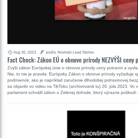
Aug 30, 2023
podľa: Novinári Lead Stories
Fact Check: Zákon EÚ o obnove prírody NEZVÝŠI ceny p
Zvýši zákon Európskej únie o obnove prírody ceny potravín a vyvl
Nie, to nie je pravda: Európsky Zákon o obnove prírody vyžaduje 
podmienok, ako je napríklad zaručenie dlhodobej potravinovej bezp
sa objavilo vo videu na TikToku (archivované tu) 20. júla 2023. Vo
parlament schválil zákon o Zelenej dohode, ktorý výrazne poškod