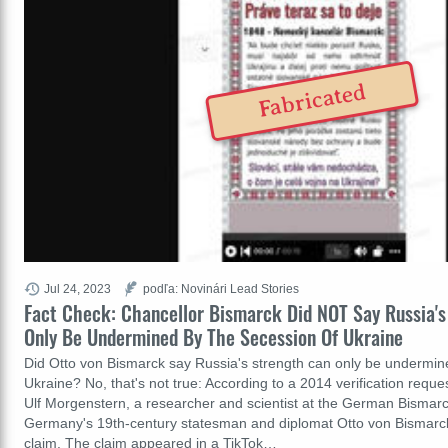
Fabricated
Jul 24, 2023
podľa: Novinári Lead Stories
Fact Check: Chancellor Bismarck Did NOT Say Russia's
Only Be Undermined By The Secession Of Ukraine
Did Otto von Bismarck say Russia's strength can only be undermin
Ukraine? No, that's not true: According to a 2014 verification requ
Ulf Morgenstern, a researcher and scientist at the German Bismar
Germany's 19th-century statesman and diplomat Otto von Bismar
claim. The claim appeared in a TikTok…