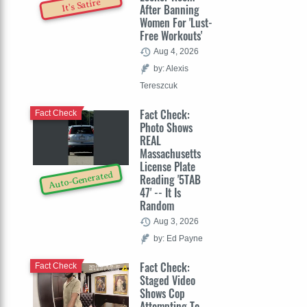
It's Satire
After Banning
Women For 'Lust-
Free Workouts'
Aug 4, 2026
by: Alexis
Tereszcuk
Fact Check:
Fact Check
Photo Shows
REAL
Massachusetts
License Plate
Auto-Generated
Reading '5TAB
47' -- It Is
Random
Aug 3, 2026
by: Ed Payne
Fact Check:
Fact Check
Staged Video
Shows Cop
Attempting To