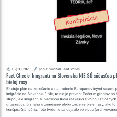
Konšpirácia
Aug 30, 2023
podľa: Novinári Lead Stories
Fact Check: Imigranti na Slovensku NIE SÚ súčasťou p
bielej rasy
Existuje plán na zmiešanie a nahradenie Európanov inými rasami 
imigrácie na Slovensku? Nie, to nie je pravda: Počet migrantov na
stúpol, ale imigranti sú väčšinou ľudia utekajúci z vojnou zničených
organizovanú snahu o zmiešanie alebo zničenie bielej rasy, ako t
konšpiračná teória. Toto tvrdenie sa objavilo vo videu (archivovan