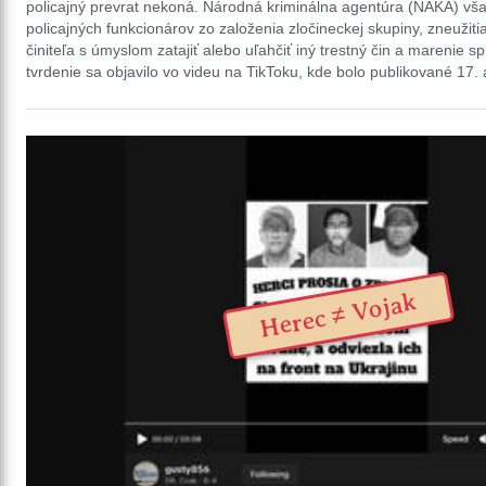
policajný prevrat nekoná. Národná kriminálna agentúra (NAKA) vša
policajných funkcionárov zo založenia zločineckej skupiny, zneužit
činiteľa s úmyslom zatajiť alebo uľahčiť iný trestný čin a marenie sp
tvrdenie sa objavilo vo videu na TikToku, kde bolo publikované 17
Herec ≠ Vojak