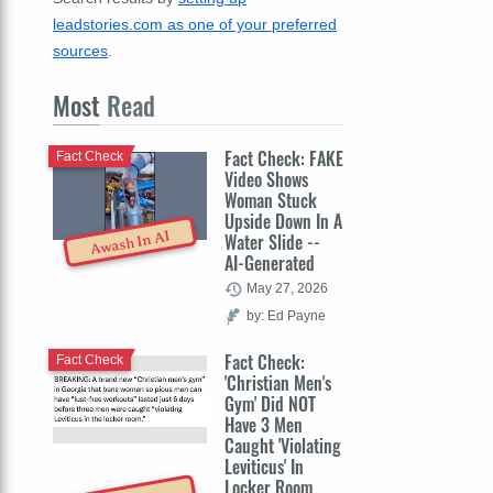
leadstories.com as one of your preferred
sources
.
Most
Read
Fact Check: FAKE
Fact Check
Video Shows
Woman Stuck
Upside Down In A
Awash In AI
Water Slide --
AI-Generated
May 27, 2026
by: Ed Payne
Fact Check:
Fact Check
'Christian Men's
Gym' Did NOT
Have 3 Men
Caught 'Violating
Leviticus' In
Locker Room