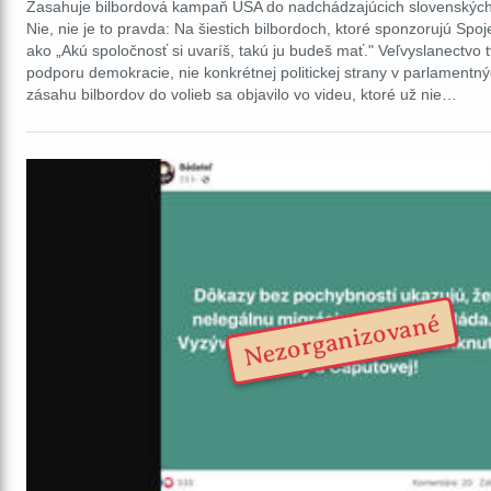
Zasahuje bilbordová kampaň USA do nadchádzajúcich slovenských
Nie, nie je to pravda: Na šiestich bilbordoch, ktoré sponzorujú Spoj
ako „Akú spoločnosť si uvaríš, takú ju budeš mať." Veľvyslanectvo 
podporu demokracie, nie konkrétnej politickej strany v parlamentn
zásahu bilbordov do volieb sa objavilo vo videu, ktoré už nie…
Nezorganizované