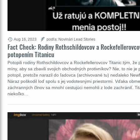
Aug 16, 2023
podľa: Novinári Lead Stories
Fact Check: Rodiny Rothschildovcov a Rockefellerovc
potopením Titanicu
Potopili rodiny Rothschildovcov a Rockefellerovcov Titanic tým, že 
míny, aby sa zbavili svojich obchodných protivníkov? Nie, to nie je 
potopil, pretože narazil do ľadovca (archivované tu) neďaleko Ne
Náraz poškodil loď spolu s jej vodotesnými priestormi. Vďaka ob
záchranných člnov sa mnohí cestujúci nemohli z lode zachrániť. Tit
niekoľko…