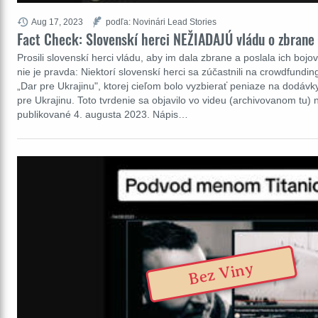
Aug 17, 2023
podľa: Novinári Lead Stories
Fact Check: Slovenskí herci NEŽIADAJÚ vládu o zbrane
Prosili slovenskí herci vládu, aby im dala zbrane a poslala ich bojo
nie je pravda: Niektorí slovenskí herci sa zúčastnili na crowdfund
„Dar pre Ukrajinu", ktorej cieľom bolo vyzbierať peniaze na dodáv
pre Ukrajinu. Toto tvrdenie sa objavilo vo videu (archivovanom tu) 
publikované 4. augusta 2023. Nápis…
Bez Viny