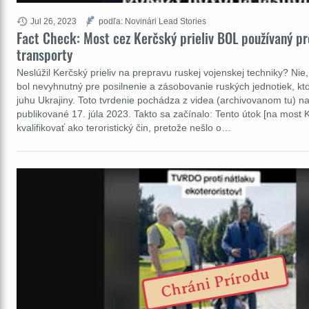
Jul 26, 2023
podľa: Novinári Lead Stories
Fact Check: Most cez Kerčský prieliv BOL používaný pr
transporty
Neslúžil Kerčský prieliv na prepravu ruskej vojenskej techniky? Nie,
bol nevyhnutný pre posilnenie a zásobovanie ruských jednotiek, kt
juhu Ukrajiny. Toto tvrdenie pochádza z videa (archivovanom tu) na
publikované 17. júla 2023. Takto sa začínalo: Tento útok [na most 
kvalifikovať ako teroristický čin, pretože nešlo o…
Chráni Prírodu