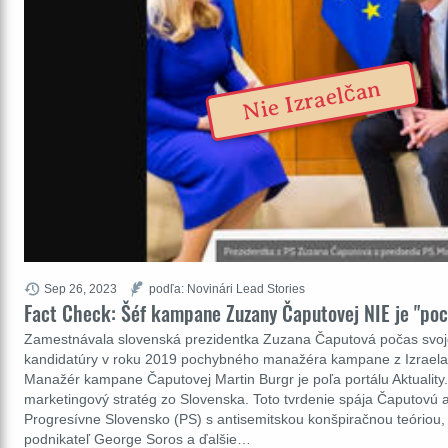
Nie Izraelčan
Sep 26, 2023
podľa: Novinári Lead Stories
Fact Check: Šéf kampane Zuzany Čaputovej NIE je "poc
Zamestnávala slovenská prezidentka Zuzana Čaputová počas svoje
kandidatúry v roku 2019 pochybného manažéra kampane z Izraela? 
Manažér kampane Čaputovej Martin Burgr je poľa portálu Aktuality
marketingový stratég zo Slovenska. Toto tvrdenie spája Čaputovú a 
Progresívne Slovensko (PS) s antisemitskou konšpiračnou teóriou,
podnikateľ George Soros a ďalšie…