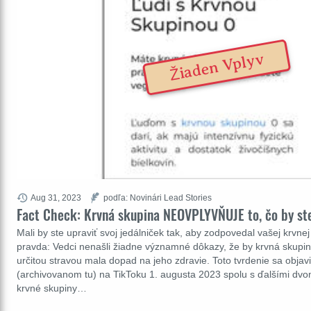
Žiaden Vplyv
Aug 31, 2023
podľa: Novinári Lead Stories
Fact Check: Krvná skupina NEOVPLYVŇUJE to, čo by ste
Mali by ste upraviť svoj jedálniček tak, aby zodpovedal vašej krvnej
pravda: Vedci nenašli žiadne významné dôkazy, že by krvná skupin
určitou stravou mala dopad na jeho zdravie. Toto tvrdenie sa objavi
(archivovanom tu) na TikToku 1. augusta 2023 spolu s ďalšími dvo
krvné skupiny…