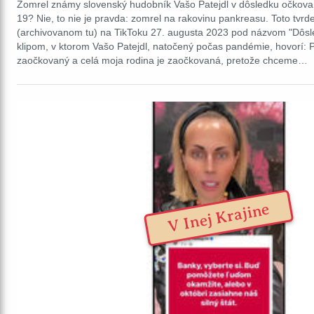
Zomrel známy slovenský hudobník Vašo Patejdl v dôsledku očkov
19? Nie, to nie je pravda: zomrel na rakovinu pankreasu. Toto tvrde
(archivovanom tu) na TikToku 27. augusta 2023 pod názvom "Dôsle
klipom, v ktorom Vašo Patejdl, natočený počas pandémie, hovorí: P
zaočkovaný a celá moja rodina je zaočkovaná, pretože chceme…
V Inej Krajine