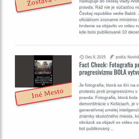
Zostáva v SR
nastupuje do českej vlády Andr
pravda: Ráž nie je súčasťou n
Českej republike vedie Babiš.
oficiálnom zozname ministrov 
tvrdenie sa objavilo vo videu 
kde bolo publikované 10 dec
Dec 8, 2025
podľa: Noviná
Fact Check: Fotografia p
progresivizmu BOLA vytvo
Je fotografia, ktorá sa šíri na
Iné Mesto
protestu proti progresivizmu v 
pravda: Fotografia, ktorá bol
demonštrácie v Košiciach, je 
generatívnej umelej inteligenc
známky skutočného miesta, kde
obrázok sa objavil vo videu n
bol publikovaný…