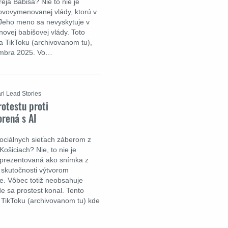
eja Babiša? Nie to nie je
ovovymenovanej vlády, ktorú v
 Jeho meno sa nevyskytuje v
novej babišovej vlády. Toto
na TikToku (archivovanom tu),
embra 2025. Vo…
ri Lead Stories
rotestu proti
rená s AI
 sociálnych sieťach záberom z
Košiciach? Nie, to nie je
a prezentovaná ako snímka z
v skutočnosti výtvorom
ie. Vôbec totiž neobsahuje
 sa prostest konal. Tento
a TikToku (archivovanom tu) kde