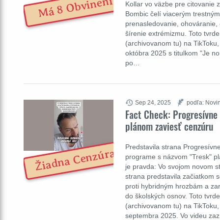
Má 8 Obvinení
Kollar vo väzbe pre citovanie z
Bombic čelí viacerým trestným
prenasledovanie, ohováranie, 
šírenie extrémizmu. Toto tvrde
(archivovanom tu) na TikToku,
októbra 2025 s titulkom "Je n
po…
Sep 24, 2025
podľa: Novin
Fact Check: Progresívne
plánom zaviesť cenzúru
Predstavila strana Progresívn
Žiadna Cenzúra
programe s názvom "Tresk" plá
je pravda: Vo svojom novom s
strana predstavila začiatkom 
proti hybridným hrozbám a za
do školských osnov. Toto tvrde
(archivovanom tu) na TikToku,
septembra 2025. Vo videu za