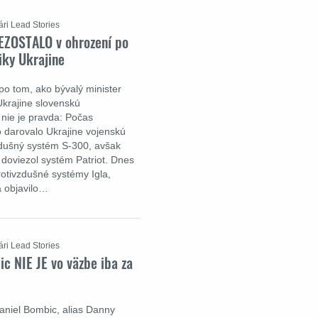
ári Lead Stories
EZOSTALO v ohrození po
iky Ukrajine
po tom, ako bývalý minister
Ukrajine slovenskú
 nie je pravda: Počas
darovalo Ukrajine vojenskú
zdušný systém S-300, avšak
doviezol systém Patriot. Dnes
rotivzdušné systémy Igla,
a objavilo…
ári Lead Stories
c NIE JE vo väzbe iba za
Daniel Bombic, alias Danny