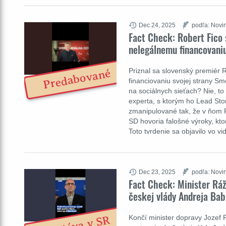
Dec 24, 2025
podľa: Novin
Fact Check: Robert Fico
nelegálnemu financovaniu
Priznal sa slovenský premiér 
Predabované
financiovaniu svojej strany Sme
na sociálnych sieťach? Nie, to
experta, s ktorým ho Lead Stor
zmanipulované tak, že v ňom Fi
SD hovoria falošné výroky, kto
Toto tvrdenie sa objavilo vo v
Dec 23, 2025
podľa: Novin
Fact Check: Minister R
českej vlády Andreja Bab
Končí minister dopravy Jozef 