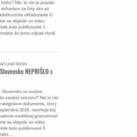
 knihy? Nie, to nie je pravda:
 stíhaniam za činy ako sú
elektronické obťažovanie či
nie sa objavilo vo videu
 kde bolo publikované 1.
ormálne že tento odpad chodí
ári Lead Stories
 Slovensko NEPRIŠLO s
e Slovensko vo svojom
n zaviesť cenzúru? Nie to nie
trategickom dokumente, ktorý
septembra 2025, navrhuje boj
radenie mediálnej gramotnosti
nie sa objavilo vo videu
 kde bolo publikované 5.
znelo:…