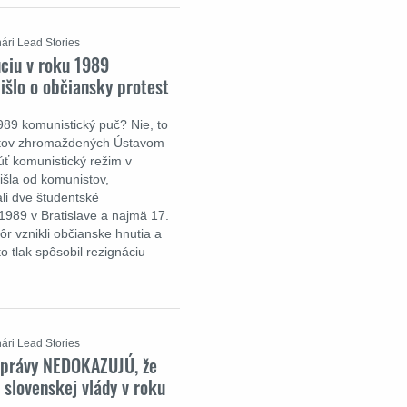
ári Lead Stories
ciu v roku 1989
išlo o občiansky protest
989 komunistický puč? Nie, to
ntov zhromaždených Ústavom
úť komunistický režim v
šla od komunistov,
li dve študentské
1989 v Bratislave a najmä 17.
 vznikli občianske hnutia a
o tlak spôsobil rezignáciu
ári Lead Stories
správy NEDOKAZUJÚ, že
 slovenskej vlády v roku