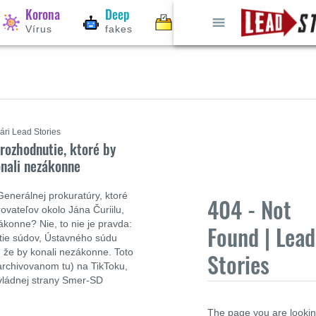
Korona
Deep
Voľby
Vírus
fakes
2024
ári Lead Stories
rozhodnutie, ktoré by
onali nezákonne
Generálnej prokuratúry, ktoré
404 - Not
ovateľov okolo Jána Čuriilu,
zákonne? Nie, to nie je pravda:
Found | Lead
utie súdov, Ústavného súdu
 že by konali nezákonne. Toto
Stories
(archivovanom tu) na TikToku,
 vládnej strany Smer-SD
The page you are looki