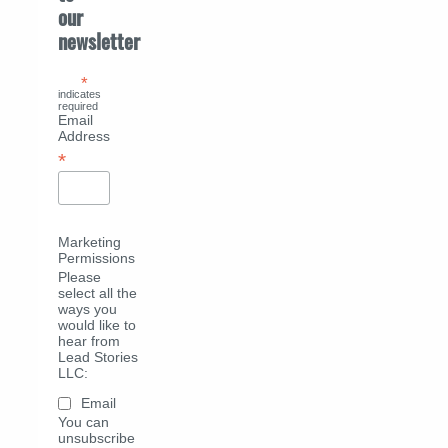
our
newsletter
*
indicates
required
Email
Address
*
Marketing
Permissions
Please
select all the
ways you
would like to
hear from
Lead Stories
LLC:
Email
You can
unsubscribe