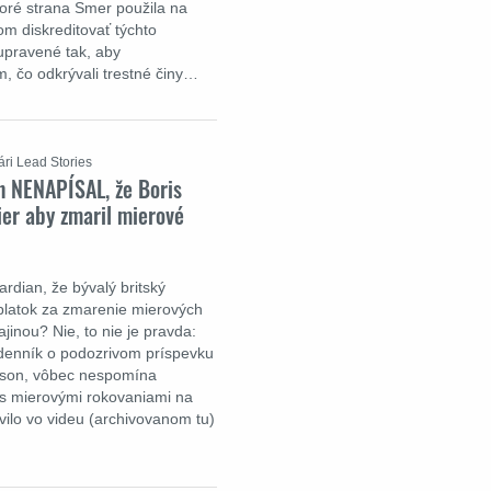
oré strana Smer použila na
om diskreditovať týchto
 upravené tak, aby
m, čo odkrývali trestné činy…
ári Lead Stories
n NENAPÍSAL, že Boris
ier aby zmaril mierové
rdian, že bývalý britský
úplatok za zmarenie mierových
inou? Nie, to nie je pravda:
ý denník o podozrivom príspevku
ohnson, vôbec nespomína
 s mierovými rokovaniami na
avilo vo videu (archivovanom tu)