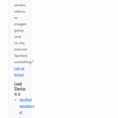
stories,
videos
or
images
going
viral
on the
internet.
Spotted
something?
Let us
know!
.
Lead
Stories
is a:
Verified
signatory
of