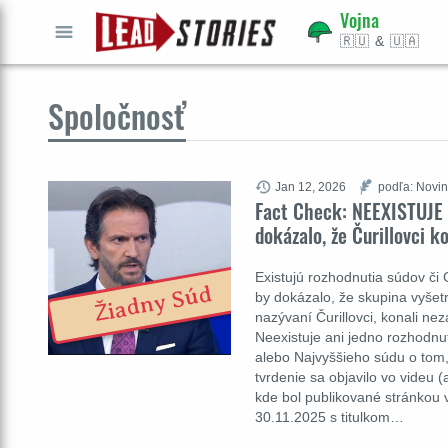
Vojna
🇷🇺 & 🇺🇦
GO
ÍSŤ
Spoločnosť
Jan 12, 2026
podľa: Novin
Fact Check: NEEXISTUJE 
dokázalo, že Čurillovci k
Existujú rozhodnutia súdov či 
Žiadny Súd
by dokázalo, že skupina vyšetr
nazývaní Čurillovci, konali ne
Neexistuje ani jedno rozhodn
alebo Najvyššieho súdu o tom,
tvrdenie sa objavilo vo videu 
kde bol publikované stránkou
30.11.2025 s titulkom…