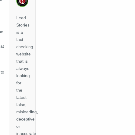
Lead
Stories
se
is a
e
fact
hat
checking
website
that is
always
 to
looking
for
the
latest
false,
misleading,
deceptive
or
inaccurate