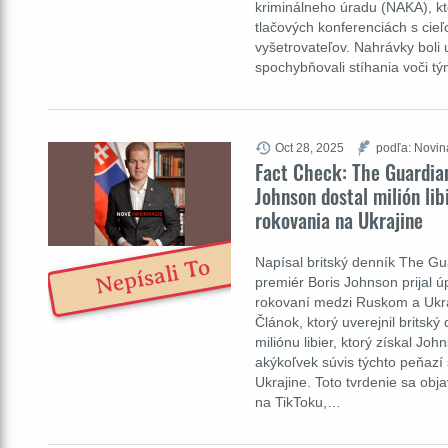
kriminálneho úradu (NAKA), kt
tlačových konferenciách s cieľ
vyšetrovateľov. Nahrávky boli
spochybňovali stíhania voči tý
Oct 28, 2025
podľa: Novin
Fact Check: The Guardia
Johnson dostal milión lib
rokovania na Ukrajine
Napísal britský denník The Gua
Nepísali To
premiér Boris Johnson prijal 
rokovaní medzi Ruskom a Ukraj
Článok, ktorý uverejnil britsk
miliónu libier, ktorý získal J
akýkoľvek súvis týchto peňazí
Ukrajine. Toto tvrdenie sa obj
na TikToku,…