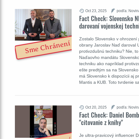
Oct 23, 2025
podľa: Novin
Fact Check: Slovensko N
darovaní vojenskej techn
Zostalo Slovensko v ohrození 
Sme Chránení
obrany Jaroslav Naď daroval 
protivzdušnú techniku? Nie, to
Naďaovho mandátu Slovensko 
techniku ako napríklad protiv
ešte predtým sa na Slovensko 
má Slovensko k dispozícii aj p
Mantis a KUB. Toto tvrdenie s
Oct 20, 2025
podľa: Novin
Fact Check: Daniel Bombi
"citovanie z knihy"
Je ultra-pravicový influencer 