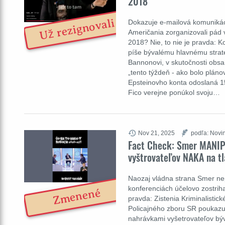
2018
Už rezignovali
Dokazuje e-mailová komunikác
Američania zorganizovali pád 
2018? Nie, to nie je pravda: K
píše bývalému hlavnému strat
Bannonovi, v skutočnosti obsa
„tento týždeň - ako bolo pláno
Epsteinovho konta odoslaná 1
Fico verejne ponúkol svoju…
Nov 21, 2025
podľa: Novin
Fact Check: Smer MANI
vyštrovateľov NAKA na t
Naozaj vládna strana Smer ne
konferenciách účelovo zostriha
Zmenené
pravda: Zistenia Kriminalistic
Policajného zboru SR poukazu
nahrávkami vyšetrovateľov b