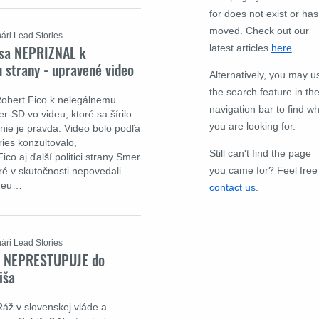
for does not exist or has
moved. Check out our
ári Lead Stories
 sa NEPRIZNAL k
latest articles
here
.
 strany - upravené video
Alternatively, you may u
the search feature in th
Robert Fico k nelegálnemu
navigation bar to find w
r-SD vo videu, ktoré sa šírilo
you are looking for.
 nie je pravda: Video bolo podľa
ies konzultovalo,
Still can't find the page
co aj ďalší politici strany Smer
you came for? Feel free
ré v skutočnosti nepovedali.
ideu…
contact us
.
ári Lead Stories
áž NEPRESTUPUJE do
iša
Ráž v slovenskej vláde a