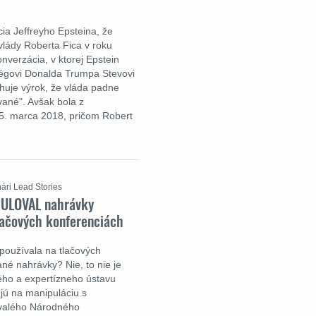
ia Jeffreyho Epsteina, že
vlády Roberta Fica v roku
onverzácia, v ktorej Epstein
égovi Donalda Trumpa Stevovi
huje výrok, že vláda padne
vané". Avšak bola z
5. marca 2018, pričom Robert
ári Lead Stories
PULOVAL nahrávky
lačových konferenciách
používala na tlačových
né nahrávky? Nie, to nie je
kého a expertízneho ústavu
jú na manipuláciu s
ývalého Národného