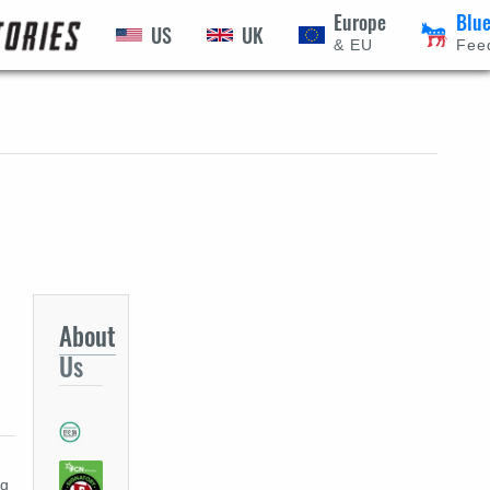
Europe
Blu
US
UK
ÍSŤ
& EU
Fee
About
Us
ng