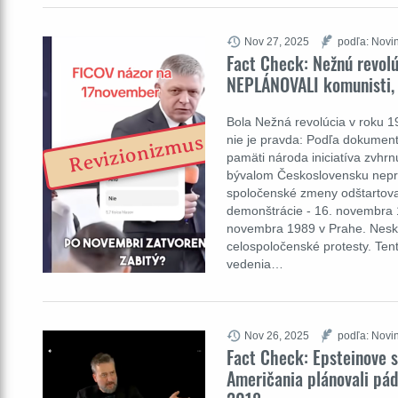
Nov 27, 2025
podľa: Novin
Fact Check: Nežnú revolú
NEPLÁNOVALI komunisti, 
Bola Nežná revolúcia v roku 1
Revizionizmus
nie je pravda: Podľa dokume
pamäti národa iniciatíva zvhrn
bývalom Československu nepri
spoločenské zmeny odštartova
demonštrácie - 16. novembra 
novembra 1989 v Prahe. Neskôr
celospoločenské protesty. Tent
vedenia…
Nov 26, 2025
podľa: Novin
Fact Check: Epsteinove 
Američania plánovali pád